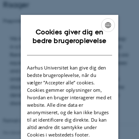
Risager
Preprints
Number
14
(September 2005)
Cookies giver dig en
ENGLISH
We investigate how often geodesics have homology
bedre brugeroplevelse
in a fixed set of the homology lattice of a compact
DANISH
Riemann surface. We prove that closed geodesics are
equidistributed on a random set of homology classes
Aarhus Universitet kan give dig den
and certain arithmetic sets. We explain the
bedste brugeroplevelse, når du
analogues for free groups, conjugacy classes and
vælger ”Accepter alle” cookies.
discrete logarithms, in particular, we investigate the
Cookies gemmer oplysninger om,
density of conjugacy classes with relatively prime
hvordan en bruger interagerer med et
discrete logarithms.
website. Alle dine data er
anonymiseret, og de kan ikke bruges
til at identificere dig direkte. Du kan
Format available:
PDF
(520 KB)
altid ændre dit samtykke under
Revideret 08.03.2023
-
Lars Madsen
Cookies i webstedets footer.