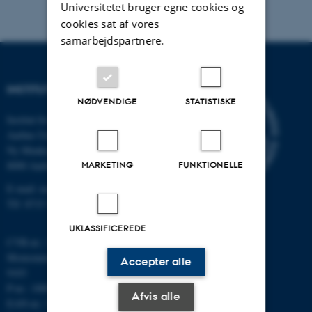
Universitetet bruger egne cookies og
cookies sat af vores
samarbejdspartnere.
INSTITUT FOR MATEMATIK
NØDVENDIGE
STATISTISKE
Institut for Matematik
Aarhus Universitet
Ny Munkegade 118
8000 Aarhus C
MARKETING
FUNKTIONELLE
E-mail: math@au.dk
Tlf: 8715 5100
UKLASSIFICEREDE
CVR-nr.: 31119103
Momsnummer/VAT: DK 3111
Accepter alle
9103
P-nr.: 1008798024
Afvis alle
EAN-nr.: 5798000419803