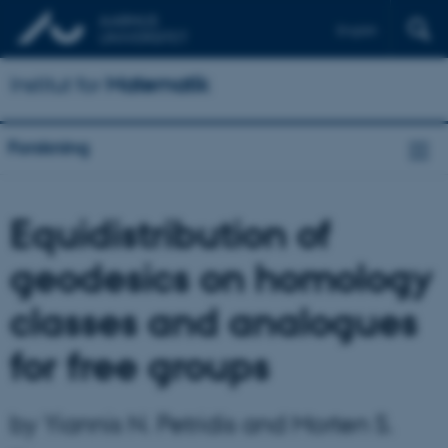
English
Institut for
Matematik
Forskning
Equidistribution of
geodesics on homology
classes and analogues
for free groups
by Yiannis N. Petridis and Morten S.