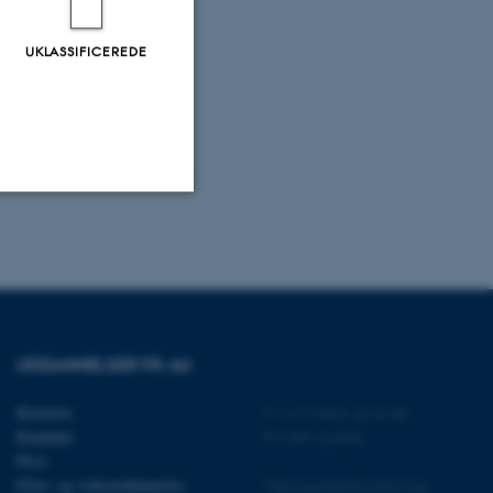
UKLASSIFICEREDE
ting Operators
Uklassificerede
ere nogle
rer uden disse
UDDANNELSER PÅ AU
Bachelor
©
—
Cookies på au.dk
Kandidat
Privatlivspolitik
Ph.d.
Efter- og videreuddannelse
Tilgængelighedserklæring