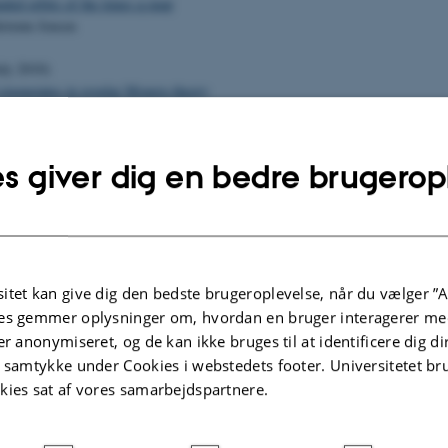
ded orbits of the times q-map
dstrøm Jensen
uly 2010)
 eigenstates in regular Mourre-theory
øller and Matthias Westrich
uly 2010)
s giver dig en bedre brugerop
perturbation theory for embedded eigenvalues
 J.S. Møller and E. Skibsted
uly 2010)
 Bound States
pin, Jacob Schach Møller and Erik Skibsted
itet kan give dig den bedste brugeroplevelse, når du vælger ”A
es gemmer oplysninger om, hvordan en bruger interagerer med
une 2010)
er anonymiseret, og de kan ikke bruges til at identificere dig d
hold spectral analysis, the critical case
t samtykke under Cookies i webstedets footer. Universitetet br
sted and Xue Ping Wang
kies sat af vores samarbejdspartnere.
ay 2010)
mpleteness in Quantum Field Theory: Translation Invariant Nelson Type Mod