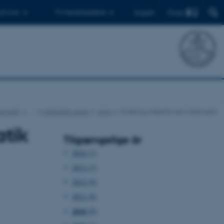
Find
 ph.d.er
Til medarbejdere
English
atematik
…
Instituttets serier
Arkiv
Forskning indenfor ren Matematik
atik
Tilgængelige år
2014 (1)
2013 (3)
2012 (8)
2011 (8)
2010 (7)