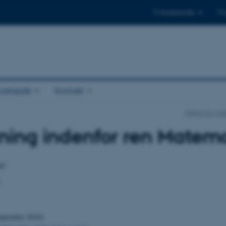
Til studerende
Til
arbejde
Kontakt
Institut for M
ning indenfor ren Matem
gt
eptember 2010)