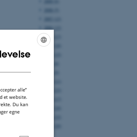
2009 (6)
2008 (5)
2007 (13)
2006 (13)
2005 (17)
2004 (18)
levelse
ENGLISH
2003 (15)
DANISH
2002 (8)
2001 (9)
2000 (11)
ccepter alle”
1999 (23)
 et website.
1998 (17)
irekte. Du kan
1997 (24)
uger egne
1996 (33)
1995 (29)
els Restricted