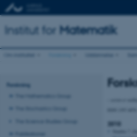
Institut for
Matematik
Om instituttet
Forskning
Uddannelse
Sam
Forsk
Forskning
The Mathematics Group
– serien er nedla
The Stochastics Group
ISSN 1397-4076
The Science Studies Group
2010
Number
7
(S
Publikationer