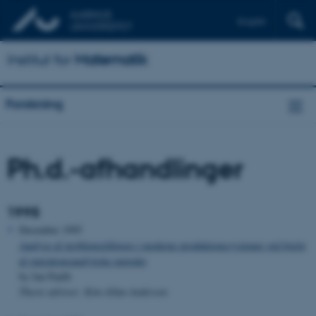
English
Institut for
Matematik
Forskning
Ph.d.-afhandlinger
1995
December 1995
Analyse af problemstillinger i moderne produktionssystemer ved hjælp
af operationsanalytiske metoder
by Jan Paulli
Thesis advisor: Kim Allan Andersen