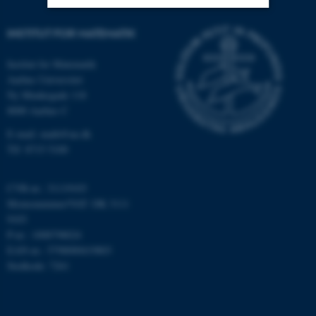
INSTITUT FOR MATEMATIK
Nødvendige
Statistiske
Marketing
Funktionelle
Uklassificerede
Institut for Matematik
Aarhus Universitet
Ny Munkegade 118
8000 Aarhus C
Nødvendige cookies hjælper
E-mail: math@au.dk
med at gøre hjemmesiden
Tlf: 8715 5100
brugbar ved at aktivere nogle
grundlæggende funktioner
som navigation mm.
CVR-nr.: 31119103
Momsnummer/VAT: DK 3111
Hjemmesiden kan ikke
9103
fungerer uden disse cookies.
P-nr.: 1008798024
EAN-nr.: 5798000419803
Stedkode: 7261
Navn
Udbyder / Domæne
be_typo_user
TYPO3 Association
.au.dk