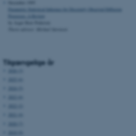
December 1995
Parametric Statistical Inference for Discretely Observed Diffusion
Processes: A Review
by Asger Roer Pedersen
Thesis advisor: Michael Sørensen
Tilgængelige år
2026 (3)
2025 (6)
2024 (5)
2023 (6)
2022 (2)
2021 (4)
2020 (7)
2019 (9)