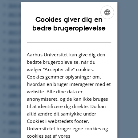
2018 (6)
2017 (6)
Cookies giver dig en
2016 (8)
ENGLISH
bedre brugeroplevelse
2015 (7)
DANISH
2014 (8)
2013 (7)
Aarhus Universitet kan give dig den
2012 (7)
bedste brugeroplevelse, når du
2011 (5)
vælger ”Accepter alle” cookies.
Cookies gemmer oplysninger om,
2010 (8)
hvordan en bruger interagerer med et
2009 (6)
website. Alle dine data er
2008 (4)
anonymiseret, og de kan ikke bruges
2007 (4)
til at identificere dig direkte. Du kan
2006 (8)
altid ændre dit samtykke under
Cookies i webstedets footer.
2005 (4)
Universitetet bruger egne cookies og
2004 (2)
cookies sat af vores