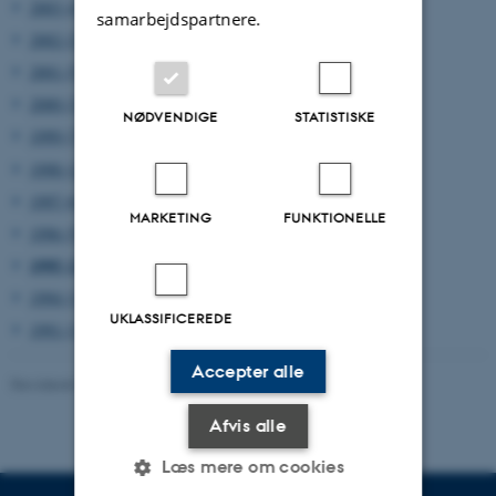
2003 (4)
samarbejdspartnere.
2002 (2)
2001 (5)
2000 (3)
NØDVENDIGE
STATISTISKE
1999 (7)
1998 (12)
1997 (6)
MARKETING
FUNKTIONELLE
1996 (5)
1995 (2)
1994 (1)
UKLASSIFICEREDE
1991 (1)
Accepter alle
Revideret 08.03.2023
-
Lars Madsen
Afvis alle
Læs mere om cookies