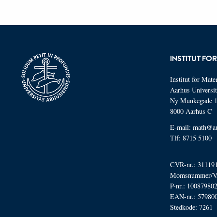
INSTITUT FO
Institut for Mat
Aarhus Universit
Ny Munkegade 
8000 Aarhus C
E-mail: math@a
Tlf: 8715 5100
CVR-nr.: 31119
Momsnummer/VA
P-nr.: 10087980
EAN-nr.: 57980
Stedkode: 7261