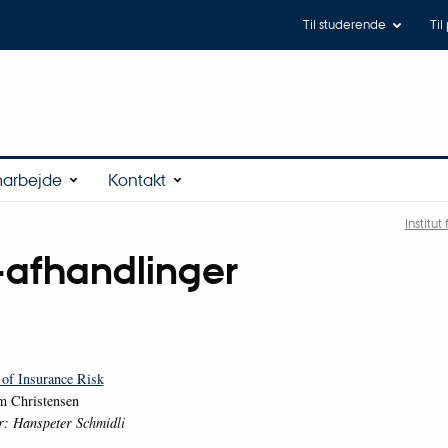
Til studerende
Til
arbejde
Kontakt
Institu
-afhandlinger
 of Insurance Risk
m Christensen
r: Hanspeter Schmidli