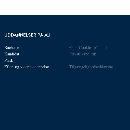
UDDANNELSER PÅ AU
Bachelor
©
—
Cookies på au.dk
Kandidat
Privatlivspolitik
Ph.d.
Efter- og videreuddannelse
Tilgængelighedserklæring