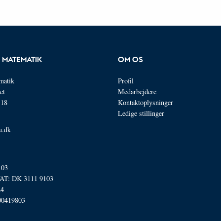
R MATEMATIK
OM OS
ematik
Profil
et
Medarbejdere
118
Kontaktoplysninger
Ledige stillinger
u.dk
103
T: DK 3111 9103
24
00419803