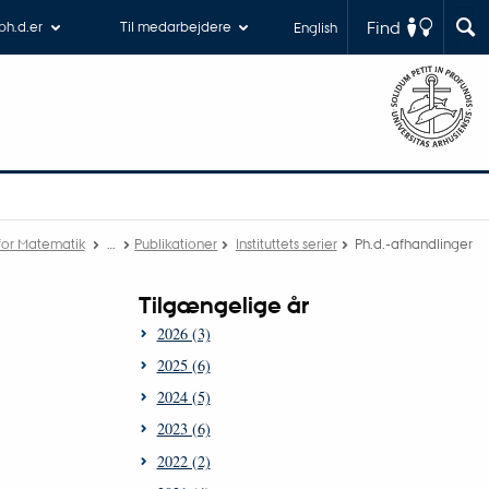
Find
 ph.d.er
Til medarbejdere
English
t for Matematik
…
Publikationer
Instituttets serier
Ph.d.-afhandlinger
Tilgængelige år
2026 (3)
2025 (6)
2024 (5)
2023 (6)
2022 (2)