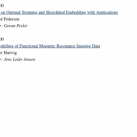
00
 on Optimal Stopping and Skorokhod Embedding with Applications
nd Pedersen
r: Goran Peskir
00
delling of Functional Magnetic Resonance Imaging Data
r Hartvig
r: Jens Ledet Jensen