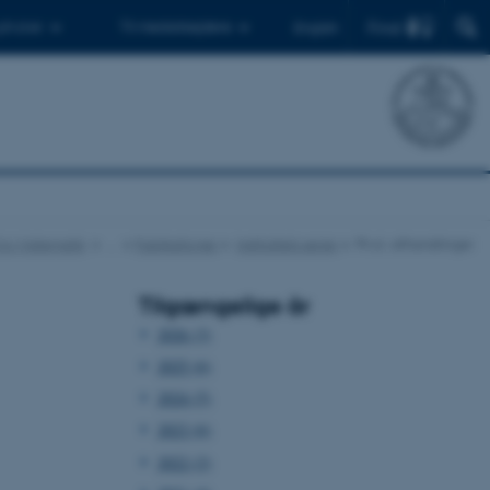
Find
 ph.d.er
Til medarbejdere
English
t for Matematik
…
Publikationer
Instituttets serier
Ph.d.-afhandlinger
Tilgængelige år
2026 (3)
2025 (6)
2024 (5)
2023 (6)
2022 (2)