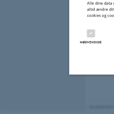
Alle dine data 
altid ændre di
cookies og coo
NØDVENDIGE
Nødvendige
Nødvendige cooki
Revideret 08.03
grundlæggende fu