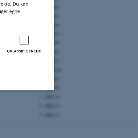
irekte. Du kan
2005 (4)
uger egne
2004 (2)
2003 (4)
2002 (2)
2001 (5)
UKLASSIFICEREDE
2000 (3)
1999 (7)
1998 (12)
1997 (6)
1996 (5)
1995 (2)
Uklassificerede
1994 (1)
1991 (1)
ere nogle
rer uden disse