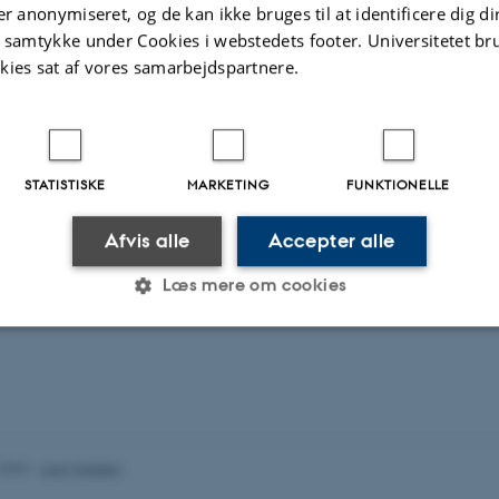
er anonymiseret, og de kan ikke bruges til at identificere dig d
t samtykke under Cookies i webstedets footer. Universitetet br
kies sat af vores samarbejdspartnere.
STATISTISKE
MARKETING
FUNKTIONELLE
Afvis alle
Accepter alle
Læs mere om cookies
Statistiske
Marketing
Funktionelle
es hjælper med at gøre hjemmesiden brugbar ved at aktiv
.2023
-
Lars Madsen
nktioner som navigation mm. Hjemmesiden kan ikke funge