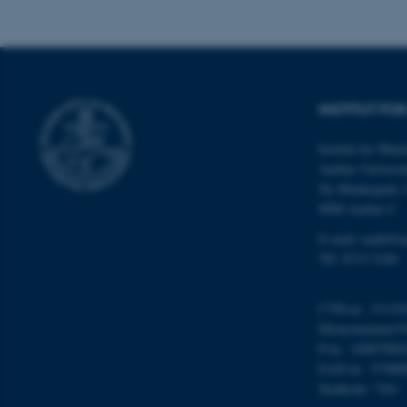
cookies.
Navn
INSTITUT FO
be_typo_user
Institut for Mat
Aarhus Universit
fe_typo_user
Ny Munkegade 
8000 Aarhus C
E-mail: math@a
Tlf: 8715 5100
CVR-nr.: 31119
Momsnummer/VA
ASP.NET_SessionId
P-nr.: 10087980
EAN-nr.: 57980
Stedkode: 7261
JSESSIONID