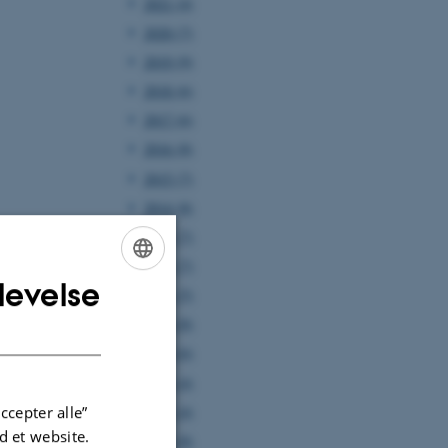
2021 (4)
2020 (7)
2019 (9)
2018 (6)
2017 (6)
2016 (8)
2015 (7)
2014 (8)
2013 (7)
2012 (7)
levelse
ENGLISH
2011 (5)
2010 (8)
DANISH
2009 (6)
2008 (4)
2007 (4)
ccepter alle”
 et website.
2006 (8)