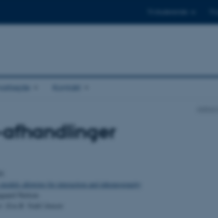
Til studerende
Til
arbejde
Kontakt
Institu
-afhandlinger
01
 models allowing for interaction and inhomogeneity
gaard Nielsen
r: Eva B. Vedel Jensen