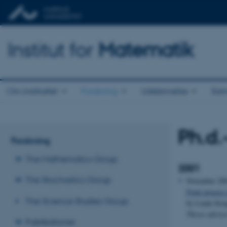
Institut for
Matematik
Om instituttet
Forskning
Uddannelse
Sam
Ph.d.
Forskning
The Mathematics Group
2001
The Stochastics Group
November 20
Point process
The Science Studies Group
by Linda Stou
Thesis adviso
Publikationer