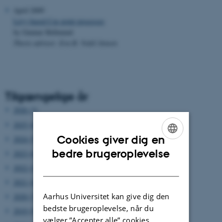
April 2009
Lévy based Cox point processes
by Gunnar Hellmund
Thesis advisor: Eva B. Vedel Jensen
Tilgængelige år
2026 (3)
2025 (6)
Cookies giver dig en
2024 (5)
ENGLISH
bedre brugeroplevelse
2023 (6)
DANISH
2022 (2)
2021 (4)
Aarhus Universitet kan give dig den
2020 (7)
bedste brugeroplevelse, når du
2019 (9)
vælger ”Accepter alle” cookies.