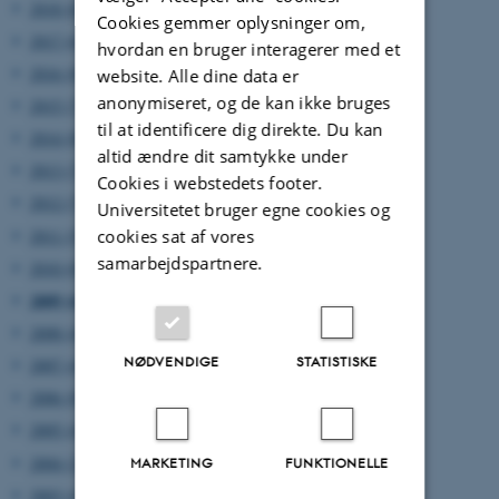
2018 (6)
Cookies gemmer oplysninger om,
2017 (6)
hvordan en bruger interagerer med et
2016 (8)
website. Alle dine data er
anonymiseret, og de kan ikke bruges
2015 (7)
til at identificere dig direkte. Du kan
2014 (8)
altid ændre dit samtykke under
2013 (7)
Cookies i webstedets footer.
2012 (7)
Universitetet bruger egne cookies og
2011 (5)
cookies sat af vores
samarbejdspartnere.
2010 (8)
2009 (6)
2008 (4)
NØDVENDIGE
STATISTISKE
2007 (4)
2006 (8)
2005 (4)
2004 (2)
MARKETING
FUNKTIONELLE
2003 (4)