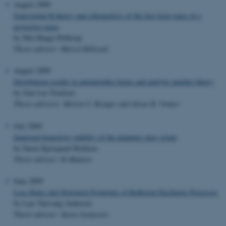
August 2009
Equivariant K-theory and cohomology of the free loop space of a
projective space
by Mia Hauge Dollerup
Thesis advisor: Marcel Bökstedt
August 2009
Distribution results in automorphic forms and analytic number theory
by Jimi Lee Truelsen
Thesis advisors: Morten S. Risager and Alexei B. Venkov
July 2009
Improved homology stability of the mapping class group
by Søren Kjærgaard Boldsen
Thesis advisor: Ib Madsen
June 2009
Loss Rates and Structural Properties of Reflected Stochastic Processes
by Lars Nørvang Andersen
Thesis advisor: Søren Asmussen