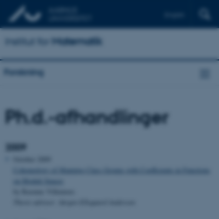
English
Institut for
Matematik
Forskning
Ph.d.-afhandlinger
2009
October 2009
Cohomology of Mapping Class Groups with Coefficients in Functions
on Moduli Spaces
by Rasmus Villemoes
Thesis advisor: Jørgen Ellegaard Andersen