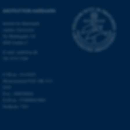
grundlæggende funktioner
INSTITUT FOR MATEMATIK
som navigation mm.
Hjemmesiden kan ikke
Institut for Matematik
fungerer uden disse cookies.
Aarhus Universitet
Ny Munkegade 118
8000 Aarhus C
Navn
Udbyder / Domæne
E-mail: math@au.dk
Tlf: 8715 5100
be_typo_user
TYPO3 Association
.au.dk
CVR-nr.: 31119103
Momsnummer/VAT: DK 3111
9103
fe_typo_user
Typo3 Association
.au.dk
P-nr.: 1008798024
EAN-nr.: 5798000419803
Stedkode: 7261