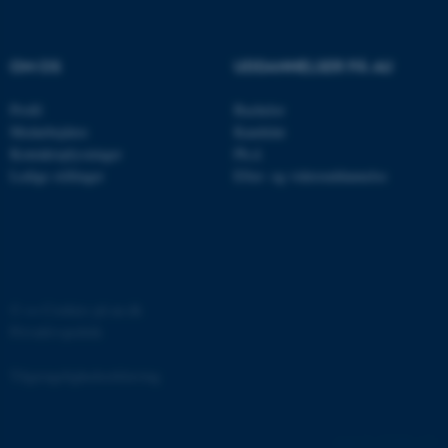
OM OS
UDDANNELSER PÅ AU
Profil
Bachelor
Medarbejdere
Kandidat
ASP.NET_SessionId
Microsoft Corporation
.au.dk
Kontaktoplysninger
Ph.d.
Ledige stillinger
Efter- og videreuddannelse
JSESSIONID
Oracle Corporation
.au.dk
©
—
Cookies på au.dk
Privatlivspolitik
AWSALBTGCORS
Amazon Web Services, Inc.
airtable.com
Tilgængelighedserklæring
153708 / i31