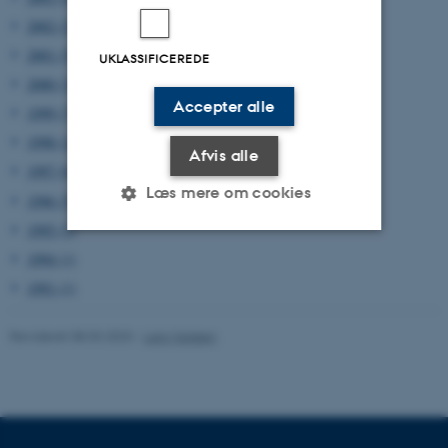
2002 (2)
2001 (5)
UKLASSIFICEREDE
2000 (3)
Accepter alle
1999 (7)
1998 (12)
Afvis alle
1997 (6)
Læs mere om cookies
1996 (5)
1995 (2)
1994 (1)
Nødvendige
Statistiske
Marketing
1991 (1)
Funktionelle
Uklassificerede
Revideret 08.03.2023
-
Lars Madsen
Nødvendige cookies hjælper
med at gøre hjemmesiden
brugbar ved at aktivere nogle