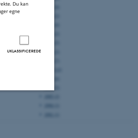
irekte. Du kan
2005 (4)
uger egne
2004 (2)
2003 (4)
2002 (2)
2001 (5)
UKLASSIFICEREDE
2000 (3)
1999 (7)
1998 (12)
1997 (6)
1996 (5)
1995 (2)
Uklassificerede
1994 (1)
1991 (1)
ere nogle
rer uden disse