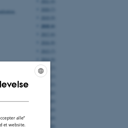
2021 (4)
2020 (7)
alization.
2019 (9)
2018 (6)
2017 (6)
2016 (8)
2015 (7)
2014 (8)
2013 (7)
faces with
2012 (7)
levelse
ENGLISH
2011 (5)
2010 (8)
DANISH
2009 (6)
2008 (4)
Chern-Simons
2007 (4)
ccepter alle”
 et website.
2006 (8)