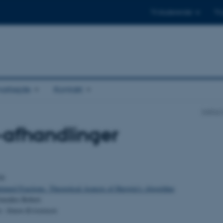
Til studerende
Til
arbejde
Kontakt
Institu
-afhandlinger
18
nued Fractions. Theoretical Aspects of Hurwitz's Algorithm
onzález Robert
r: Simon Kristensen