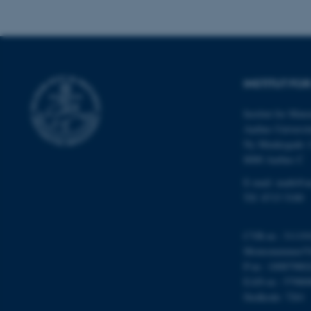
cookies.
Navn
INSTITUT FO
be_typo_user
Institut for Mat
Aarhus Universit
fe_typo_user
Ny Munkegade 
8000 Aarhus C
E-mail: math@a
Tlf: 8715 5100
CVR-nr.: 31119
Momsnummer/VA
ASP.NET_SessionId
P-nr.: 10087980
EAN-nr.: 57980
Stedkode: 7261
JSESSIONID