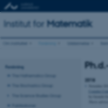
Institut for
Matematik
Om instituttet
Forskning
Uddannelse
Sam
Ph.d.
Forskning
The Mathematics Group
2018
The Stochastics Group
November 20
Complex Conti
The Science Studies Group
by Gerardo G
Thesis adviso
Publikationer