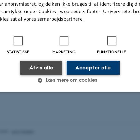
r: Jørgen Ellegaard Andersen
er anonymiseret, og de kan ikke bruges til at identificere dig d
t samtykke under Cookies i webstedets footer. Universitetet br
kies sat af vores samarbejdspartnere.
ctions for Various Families of Kähler Structures
asmussen
r: Jørgen Ellegaard Andersen
STATISTISKE
MARKETING
FUNKTIONELLE
Afvis alle
Accepter alle
Læs mere om cookies
Statistiske
Marketing
Funktionelle
es hjælper med at gøre hjemmesiden brugbar ved at aktiv
.2023
-
Lars Madsen
nktioner som navigation mm. Hjemmesiden kan ikke funge