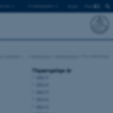
Find
 ph.d.er
Til medarbejdere
English
t for Matematik
…
Publikationer
Instituttets serier
Ph.d.-afhandlinger
Tilgængelige år
2026 (3)
2025 (6)
2024 (5)
2023 (6)
2022 (2)