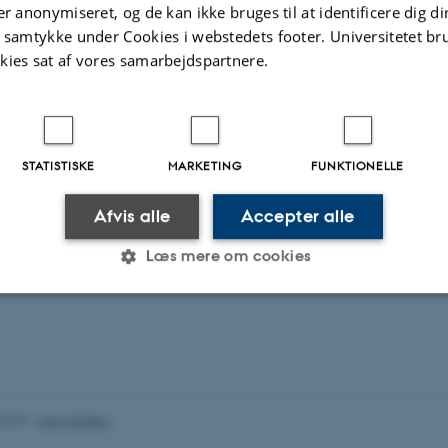
er anonymiseret, og de kan ikke bruges til at identificere dig d
t samtykke under Cookies i webstedets footer. Universitetet br
kies sat af vores samarbejdspartnere.
STATISTISKE
MARKETING
FUNKTIONELLE
Afvis alle
Accepter alle
Læs mere om cookies
Statistiske
Marketing
Funktionelle
es hjælper med at gøre hjemmesiden brugbar ved at aktiv
.2023
-
Lars Madsen
nktioner som navigation mm. Hjemmesiden kan ikke funge