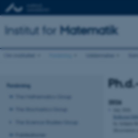
Institut for
Matematik
Om instituttet
Forskning
Uddannelse
Sam
Ph.d.
Forskning
The Mathematics Group
2026
The Stochastics Group
July 2026
Reflected Dif
The Science Studies Group
by Asbjørn H
Dissertation 
Publikationer