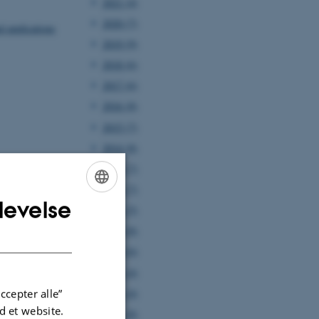
2021 (4)
2020 (7)
d applications
2019 (9)
2018 (6)
2017 (6)
2016 (8)
2015 (7)
2014 (8)
2013 (7)
2012 (7)
levelse
ENGLISH
2011 (5)
2010 (8)
DANISH
2009 (6)
2008 (4)
2007 (4)
ccepter alle”
 et website.
2006 (8)