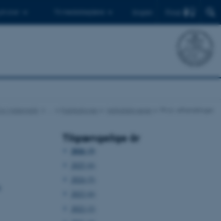
Find
 ph.d.er
Til medarbejdere
English
t for Matematik
…
Publikationer
Instituttets serier
Ph.d.-afhandlinger
Tilgængelige år
2026 (3)
2025 (6)
2024 (5)
s
2023 (6)
2022 (2)