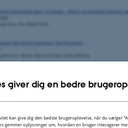
ived representation theory of algebras - Metrics on triangulated categories an
oušek
supervisor: Sira Helena Gratz
parent Data-Driven Conclusions: Two Perspectives
ć
 supervisors: Andreas Basse-O'Connor & Jan Pedersen
s giver dig en bedre brugerop
itet kan give dig den bedste brugeroplevelse, når du vælger ”A
es gemmer oplysninger om, hvordan en bruger interagerer med