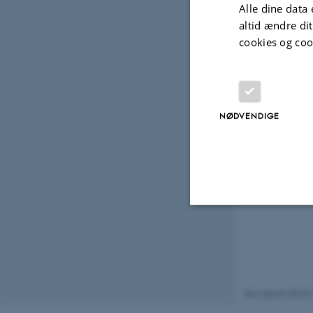
Alle dine data 
altid ændre di
cookies og coo
NØDVENDIGE
Nødvendige
Nødvendige cooki
Revideret 08.03
grundlæggende fu