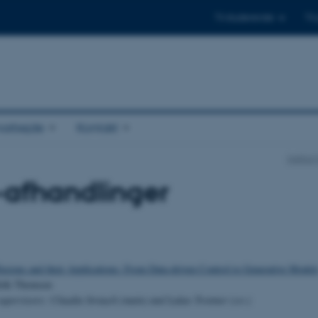
Til studerende
Til
arbejde
Kontakt
Institu
-afhandlinger
fusions and their Applications: From Data-driven Control to Generative Model
olk Thomsen
supervisors: Claudia Strauch (main) and Lukas Trottner (co-)