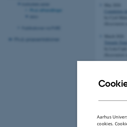
Instituttets serier
May 2026
Ph.d.-afhandlinger
Completing der
Arkiv
by Cyril Mat
Dissertation 
Publikationer via PURE
March 2026
Ph.d.-præsentationer
Towards Trans
by Lota Copi
Dissertation
Cookie
Aarhus Univers
cookies. Cooki