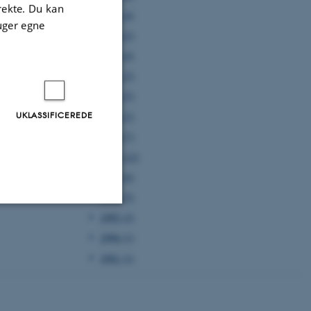
irekte. Du kan
2005 (4)
uger egne
2004 (2)
2003 (4)
2002 (2)
2001 (5)
UKLASSIFICEREDE
2000 (3)
1999 (7)
1998 (12)
1997 (6)
1996 (5)
1995 (2)
Uklassificerede
1994 (1)
1991 (1)
ere nogle
rer uden disse