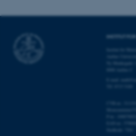
cookies.
Navn
INSTITUT FO
be_typo_user
Institut for Mat
Aarhus Universit
fe_typo_user
Ny Munkegade 
8000 Aarhus C
E-mail: math@a
Tlf: 8715 5100
CVR-nr.: 31119
Momsnummer/VA
ASP.NET_SessionId
P-nr.: 10087980
EAN-nr.: 57980
Stedkode: 7261
JSESSIONID