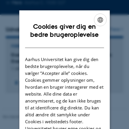
Kopier
Kopier
Mere
Aarhus C, 1530-227
telefonnummer
mailadress
Cookies giver dig en
Udvalgte projekter
Flere
ENGLISH
bedre brugeroplevelse
DANISH
FORSKNINGSPROJEKT
Energy Lives! Infrastructural Citizenship in Nordic
Aarhus Universitet kan give dig den
Energy Transitions
bedste brugeroplevelse, når du
1. okt. 2024
-
31. mar. 2028
vælger ”Accepter alle” cookies.
Cookies gemmer oplysninger om,
hvordan en bruger interagerer med et
website. Alle dine data er
anonymiseret, og de kan ikke bruges
til at identificere dig direkte. Du kan
altid ændre dit samtykke under
Revideret 08.12.2023
-
Randi Mosegaard
Cookies i webstedets footer.
Universitetet bruger egne cookies og