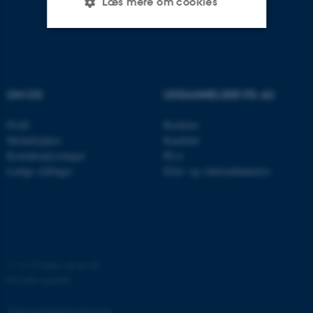
Læs mere om cookies
Nødvendige
Statistiske
Marketing
Funktionelle
Uklassificerede
OM OS
UDDANNELSER PÅ AU
Profil
Bachelor
Nødvendige cookies hjælper
Medarbejdere
Kandidat
Kontaktoplysninger
Ph.d.
med at gøre hjemmesiden
Ledige stillinger
Efter- og videreuddannelse
brugbar ved at aktivere nogle
grundlæggende funktioner
som navigation mm.
Hjemmesiden kan ikke
fungerer uden disse cookies.
©
—
Cookies på au.dk
Privatlivspolitik
Navn
Udbyder / Domæne
Tilgængelighedserklæring