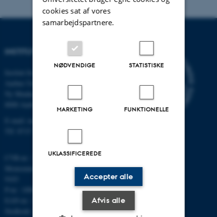
cookies sat af vores
samarbejdspartnere.
INSTITUT FOR MATEMATIK
NØDVENDIGE
STATISTISKE
Institut for Matematik
Aarhus Universitet
Ny Munkegade 118
8000 Aarhus C
MARKETING
FUNKTIONELLE
E-mail: math@au.dk
Tlf: 8715 5100
UKLASSIFICEREDE
CVR-nr.: 31119103
Momsnummer/VAT: DK 3111
Accepter alle
9103
P-nr.: 1008798024
EAN-nr.: 5798000419803
Afvis alle
Stedkode: 7261