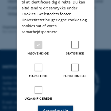
result connects to the theory of canonical metrics, and
til at identificere dig direkte. Du kan
in particular, its implications for the Wess-Zumino-
altid ændre dit samtykke under
Cookies i webstedets footer.
Witten equation.
Universitetet bruger egne cookies og
cookies sat af vores
Organiseret af:
CMCG
samarbejdspartnere.
Revideret:
29.01.2026
NØDVENDIGE
STATISTISKE
INSTITUT FOR MATEMATIK
MARKETING
FUNKTIONELLE
Institut for Matematik
Aarhus Universitet
Ny Munkegade 118
8000 Aarhus C
UKLASSIFICEREDE
E-mail: math@au.dk
Tlf: 8715 5100
Accepter alle