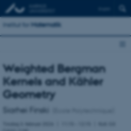
English
Institut for
Matematik
Weighted Bergman
Kernels and Kähler
Geometry
Siarhei Finski
(École Polytechnique)
Tirsdag 3. februar 2026
11:15 – 12:15
Koll. G3
(
1532
-218)