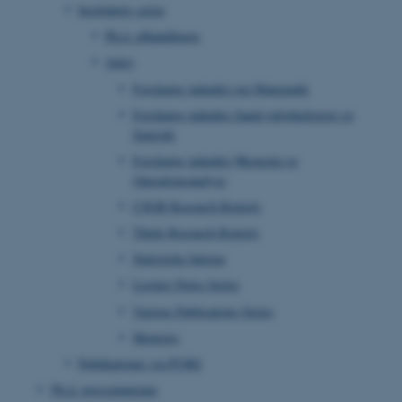
Instituttets serier
Ph.d.-afhandlinger
Arkiv
Forskning indenfor ren Matematik
Forskning indenfor Sandsynlighedsteori og
Statistik
Forskning indenfor Økonomi og
Operationsanalyse
CSGB Research Reports
Thiele Research Reports
Statistiske Interna
Lecture Notes Series
Various Publications Series
Memoirs
Publikationer via PURE
Ph.d.-præsentationer