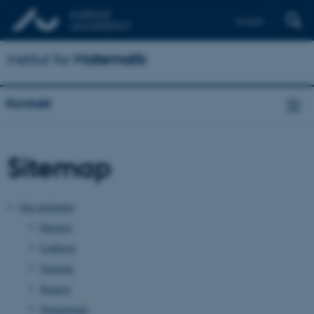
English
Institut for
Matematik
Kontakt
Sitemap
Om instituttet
Historie
Ledelsen
Nøgletal
Strategi
Organigram