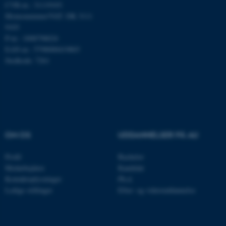
CVR-nr.: 31119103
ASP.NET_SessionId
Microsoft Corporation
.au.dk
Momsnummer/VAT: DK 3111
9103
P-nr.: 1008798024
EAN-nr.: 5798000419803
Stedkode: 7261
JSESSIONID
Oracle Corporation
.au.dk
ARRAffinity
Microsoft Corporation
.mitstudie.au.dk
OM OS
UDDANNELSER PÅ AU
Profil
Bachelor
Medarbejdere
Kandidat
esctx
Microsoft Corporation
.login.microsoftonline.com
Kontaktoplysninger
Ph.d.
Ledige stillinger
Efter- og videreuddannelse
fpc
Microsoft Corporation
login.microsoftonline.com
__cf_bm
Cloudflare Inc.