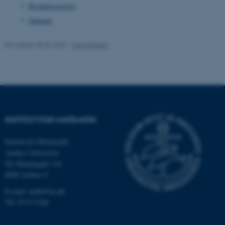
Bygningsservice
Sitemap
Navn
Udbyder / Domæne
be_typo_user
TYPO3 Association
Revideret 08.03.2023
-
Lars Madsen
.au.dk
fe_typo_user
Typo3 Association
.au.dk
INSTITUT FOR MATEMATIK
Institut for Matematik
Aarhus Universitet
Ny Munkegade 118
8000 Aarhus C
E-mail: math@au.dk
Tlf: 8715 5100