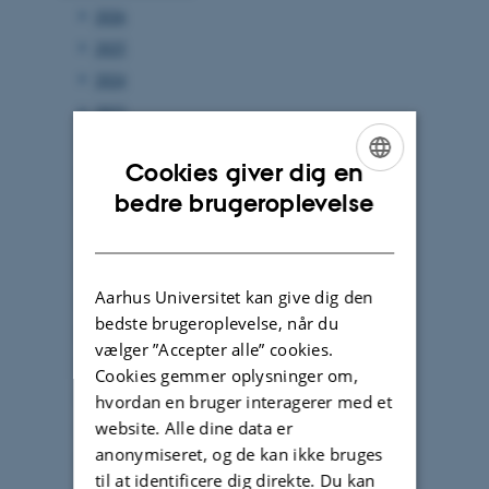
2026
2025
2024
2023
2022
Cookies giver dig en
2021
ENGLISH
bedre brugeroplevelse
2020
DANISH
2019
2018
Aarhus Universitet kan give dig den
2017
bedste brugeroplevelse, når du
2016
vælger ”Accepter alle” cookies.
2015
Cookies gemmer oplysninger om,
2014
hvordan en bruger interagerer med et
website. Alle dine data er
2013
anonymiseret, og de kan ikke bruges
2012
til at identificere dig direkte. Du kan