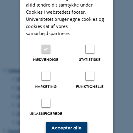
2011
altid ændre dit samtykke under
2010
Cookies i webstedets footer.
2009
Universitetet bruger egne cookies og
cookies sat af vores
2008
samarbejdspartnere.
2007
2006
2005
NØDVENDIGE
STATISTISKE
2004
Uddannelse
Bachelor
MARKETING
FUNKTIONELLE
Kandidat
Ph.d.
Tilvalg
Efter- og videreuddannelse
UKLASSIFICEREDE
Studie- /Erhvervsvejledning
Accepter alle
Samarbejde