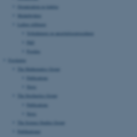
Organisation og ledelse
Medarbejdere
Ledige stillinger
Vejledninger og ansættelsesprocedurer
PhD
Postdoc
Forskning
The Mathematics Group
Publications
News
The Stochastics Group
Publications
News
The Science Studies Group
Publikationer