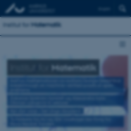
English
Institut for
Matematik
Institut for
Matematik
Aarhus mathematician co-authors Google DeepMind
breakthrough on machine-verified proofs of open
problems
Zakarias Sjöström Dyrefelt og Alexandra-Iulia
Otiman udnævnt til lektorer
Nyt råd valgt i Det Unge Akademi
To forskere fra AU og SDU modtager bevilling fra
Novo Nordisk Fonden