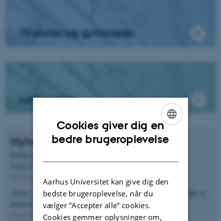
Til skoler og gymnasier
Ledige jobs
Cookies giver dig en
ENGLISH
bedre brugeroplevelse
Nyheder
DANISH
Tidligere lektor ved instituttet lægger nu navn til AUs
Undervisningspris
04. august 2026
Aarhus Universitet kan give dig den
Aarhus mathematician co-authors Google DeepMind breakthrough on
bedste brugeroplevelse, når du
machine-verified proofs of open problems
vælger ”Accepter alle” cookies.
19. juni 2026
Cookies gemmer oplysninger om,