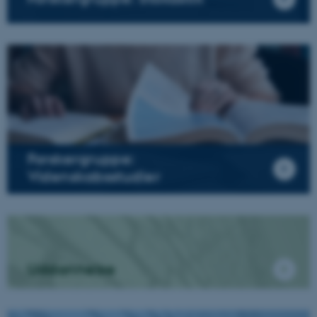
Forskergruppe:
Videnskabsstudier
Uddannelse