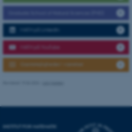
som navigation mm.
Hjemmesiden kan ikke
Graduate School of Natural Sciences (PHD)
fungerer uden disse cookies.
MATH på LinkedIn
Navn
Udbyder / Domæne
MATH på YouTube
be_typo_user
TYPO3 Association
.au.dk
Gæstelejligheder/-værelser
fe_typo_user
Typo3 Association
Revideret 19.06.2026
-
Lars Madsen
.au.dk
INSTITUT FOR MATEMATIK