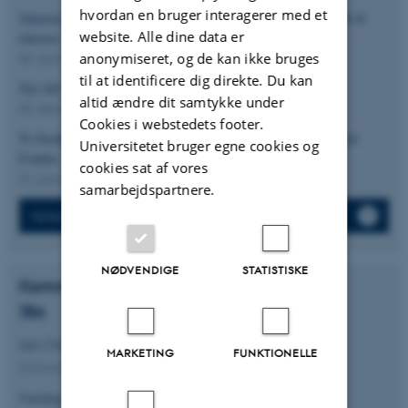
hvordan en bruger interagerer med et
Zakarias Sjöström Dyrefelt og Alexandra-Iulia Otiman udnævnt til
website. Alle dine data er
lektorer
anonymiseret, og de kan ikke bruges
30. april 2026
til at identificere dig direkte. Du kan
Nyt råd valgt i Det Unge Akademi
altid ændre dit samtykke under
09. februar 2026
Cookies i webstedets footer.
To forskere fra AU og SDU modtager bevilling fra Novo Nordisk
Universitetet bruger egne cookies og
Fonden
cookies sat af vores
22. januar 2026
samarbejdspartnere.
Nyhedsarkiv
NØDVENDIGE
STATISTISKE
Kommende aktiviteter
TBA
Ian Charles Thompson
MARKETING
FUNKTIONELLE
(University of Copenhagen)
Fredag 11. september 2026
14:15 – 15:15