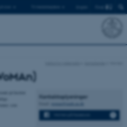
Find
 ph.d.er
Til medarbejdere
English
Institut for Matematik
Samarbejde
WoMAn
(WoMAn)
ende på Institut
Kontaktoplysninger
elige
Email:
woman@math.au.dk
veauer, som
WoMAn på Facebook