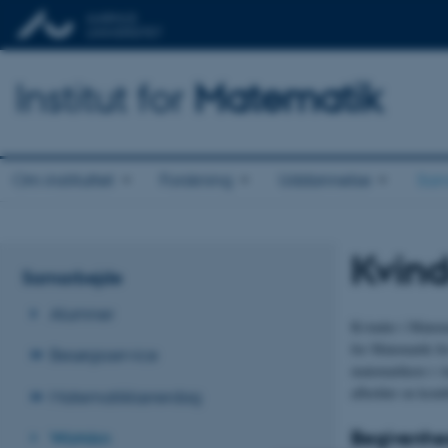
Institut for
Matematik
Om instituttet
Forskning
Uddannelse
Sam
Kvin
Samarbejde
Alumner
Kvinder i Matema
for Matematik fo
Besøgsservice
matematikere i Aa
afholder en komb
Matematiklærerdag
Begivenhe
WoMAn