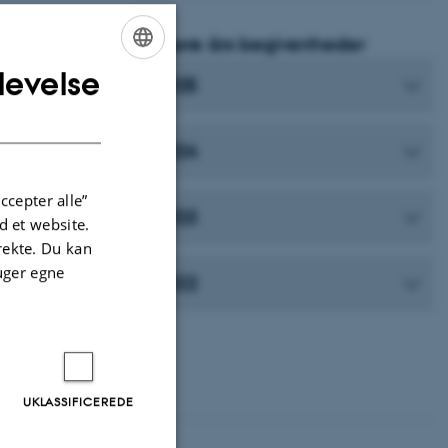
Tidligere års begivenheder
levelse
ENGLISH
2025
DANISH
rsitet
2024
ccepter alle”
2023
 et website.
irekte. Du kan
uger egne
2022
UKLASSIFICEREDE