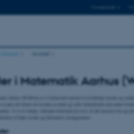
Til studerende
Til
arbejde
Kontakt
der i Matematik Aarhus 
tik Aarhus (WoMAn) er et fællesskab oprettet af kvindelige ansatte og studer
r at gøre det lettere for kvinder at møde og stifte bekendtskab med andre kvind
rhus. Vi er et venligt, støttende fælleskab på tværs af alle karriere-trin og ni
ination af både sociale og informative arrangementer.
der