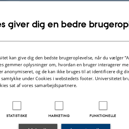
ents annonceres senere
s giver dig en bedre brugerop
26:
5. Danish Celebration of Women in Mathematics
, afholdes på Aarhus Unive
26: Videnskabseftermiddag sammen med High5Girls, 17:00–19:00
26:
Ph.d.-info event
, D3 (15310113), 16:15–17:45
itet kan give dig den bedste brugeroplevelse, når du vælger ”A
ks
es gemmer oplysninger om, hvordan en bruger interagerer med
er anonymiseret, og de kan ikke bruges til at identificere dig d
 facebookgruppe for kvinder i matematik
t samtykke under Cookies i webstedets footer. Universitetet br
vinder i matematik
kies sat af vores samarbejdspartnere.
 facebookgruppe for kvinder i geometri og topologi
e-kommutativ algebra og repræsentationsteori
ologi
eori
STATISTISKE
MARKETING
FUNKTIONELLE
.2026
-
Lars Madsen