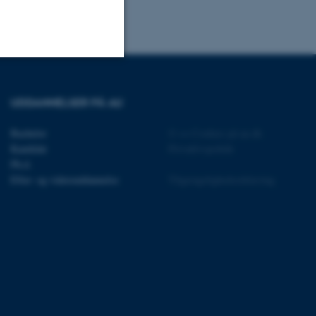
Uklassificerede
UDDANNELSER PÅ AU
Bachelor
©
—
Cookies på au.dk
ere nogle
Kandidat
Privatlivspolitik
rer uden disse
Ph.d.
Efter- og videreuddannelse
Tilgængelighedserklæring
 vores CMS-udbyder,
identificere en backend-
bruger er logget ind i
rbundet med Typo3-