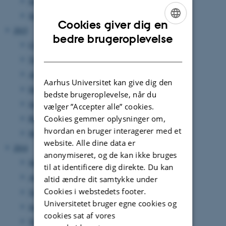
Sabrina Tang Christensen
Sabrina dognut
Cookies giver dig en
2015
ENGLISH
bedre brugeroplevelse
Christian Schmidt
DANISH
Tina Kanstrup
Adam Ehlers Nyholm Thomsen
Aarhus Universitet kan give dig den
Dennis Hasselstrøm Pedersen
bedste brugeroplevelse, når du
Jens Kristian Egsgaard
vælger ”Accepter alle” cookies.
Britta Anker Bak
Cookies gemmer oplysninger om,
hvordan en bruger interagerer med et
Martin Mygind Jensen
website. Alle dine data er
2014
anonymiseret, og de kan ikke bruges
Shehryar Sikander
til at identificere dig direkte. Du kan
Anders Aaen
altid ændre dit samtykke under
Cookies i webstedets footer.
Tobias Kildetoft
Universitetet bruger egne cookies og
Jens-Jakob Kratmann Nissen
cookies sat af vores
Troels Bak Andersen