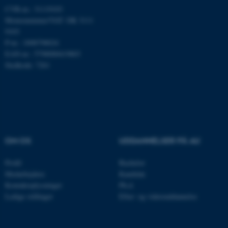
CVR-nr.: 31119103
Momsnummer/VAT: DK 3111
Nødvendige cookies hjælper
9103
med at gøre hjemmesiden
P-nr.: 1008798024
brugbar ved at aktivere nogle
EAN-nr.: 5798000419803
grundlæggende funktioner
Stedkode: 7261
som navigation mm.
Hjemmesiden kan ikke
fungerer uden disse cookies.
OM OS
UDDANNELSER PÅ AU
Navn
Udbyder / Domæne
be_typo_user
TYPO3 Association
Profil
Bachelor
.au.dk
Medarbejdere
Kandidat
Kontaktoplysninger
Ph.d.
Ledige stillinger
Efter- og videreuddannelse
fe_typo_user
Typo3 Association
.au.dk