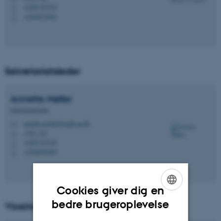
+4587155752
P
+4520272691
P
Sekretariatsleder
Annette
Møller
Sekretariatsleder
annette.moeller@math.au.dk
M
1530, 215
H
+4587155745
P
+4528992569
P
Cookies giver dig en
ENGLISH
bedre brugeroplevelse
Viceinstitutleder for forskning
DANISH