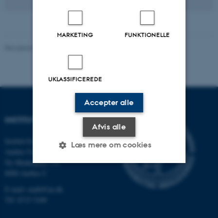
MARKETING
FUNKTIONELLE
Revideret 07.04.2026
-
Lars Madsen
UKLASSIFICEREDE
Accepter alle
INSTITUT FOR MATEMATIK
Afvis alle
Institut for Matematik
Læs mere om cookies
Aarhus Universitet
Ny Munkegade 118
8000 Aarhus C
Nødvendige
Statistiske
Marketing
E-mail: math@au.dk
Funktionelle
Uklassificerede
Tlf: 8715 5100