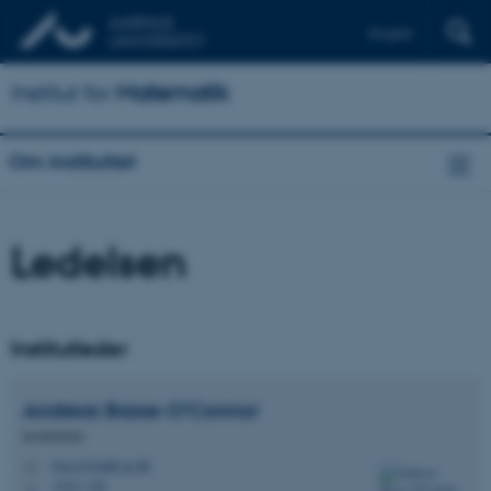
English
Institut for
Matematik
Om instituttet
Ledelsen
Institutleder
Andreas
Basse-O'Connor
Institutleder
basse@math.au.dk
M
1535, 328
H