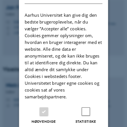
Jan
Frahm
Lektor
Aarhus Universitet kan give dig den
bedste brugeroplevelse, når du
frahm@math.au.dk
M
1530, 419
H
vælger ”Accepter alle” cookies.
+4587155726
P
Cookies gemmer oplysninger om,
hvordan en bruger interagerer med et
website. Alle dine data er
anonymiseret, og de kan ikke bruges
til at identificere dig direkte. Du kan
Viceinstitutleder for undervisning
altid ændre dit samtykke under
Cookies i webstedets footer.
Universitetet bruger egne cookies og
Niels
Lauritzen
cookies sat af vores
Lektor
samarbejdspartnere.
niels@math.au.dk
M
1530, 320
H
NØDVENDIGE
STATISTISKE