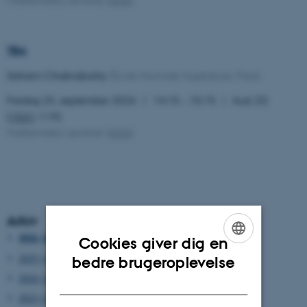
TBA
Soham Chakraborty
(École Normale Supérieure, Paris)
Fredag 25. september 2026
14:15 – 15:15
Aud. D2
(
1531
-119)
Mathematics seminar
(
AOA
)
Arkiv
2026 (100)
Cookies giver dig en
ENGLISH
2025 (129)
bedre brugeroplevelse
2024 (144)
DANISH
2023 (137)