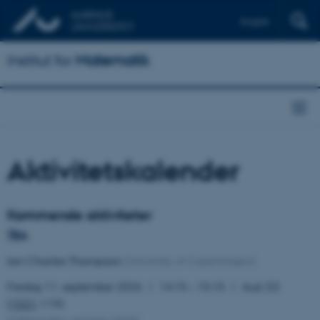
English
Institut for
Matematik
Aktivitetskalender
Kommende aktiviteter
TBA
Ian Charles Thompson
(University of Copenhagen)
Fredag 11. september 2026
14:15 – 15:15
Aud. D2
(
1531
-119)
Mathematics seminar
(
AOA
)