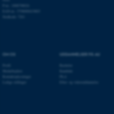
Nødvendige cookies hjælper
P-nr.: 1008798024
med at gøre hjemmesiden
EAN-nr.: 5798000419803
brugbar ved at aktivere nogle
Stedkode: 7261
grundlæggende funktioner
som navigation mm.
Hjemmesiden kan ikke
fungerer uden disse cookies.
OM OS
UDDANNELSER PÅ AU
Navn
Udbyder / Domæne
Profil
Bachelor
be_typo_user
TYPO3 Association
Medarbejdere
Kandidat
.au.dk
Kontaktoplysninger
Ph.d.
Ledige stillinger
Efter- og videreuddannelse
fe_typo_user
Typo3 Association
.au.dk