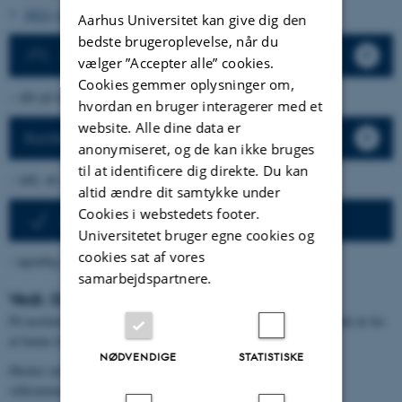
2022 (114)
Aarhus Universitet kan give dig den
bedste brugeroplevelse, når du
Annoncer ny aktivitet
vælger ”Accepter alle” cookies.
Cookies gemmer oplysninger om,
– alle på instituttet kan annoncere nye aktiviteter.
hvordan en bruger interagerer med et
website. Alle dine data er
Konferencer og lignende
anonymiseret, og de kan ikke bruges
til at identificere dig direkte. Du kan
– inkl. de seneste 5 år.
altid ændre dit samtykke under
Cookies i webstedets footer.
Aktiviteter som nyhedsbrev
Universitetet bruger egne cookies og
cookies sat af vores
- ugentlig email med kommende aktiviteter
samarbejdspartnere.
Vedr. GDPR
På instituttet lister vi aktiviteterne på nettet i 4 år plus indeværende år for
at kunne illustrere hvad der sker ved instituttet.
NØDVENDIGE
STATISTISKE
Ønsker man en annoncering fjernet inden da, er man naturligvis
velkommen til at kontakte
webmaster@math.au.dk
.