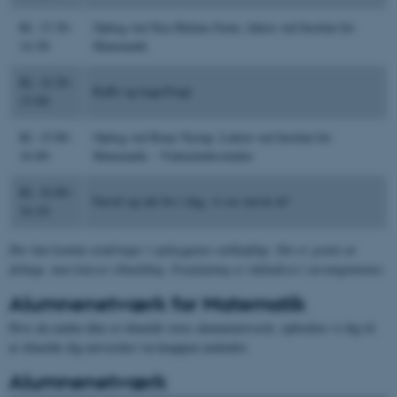
Kl. 13.30–
Oplæg ved Sira Helena Gratz, lektor ved Institut for
14.30:
Matematik
Kl. 14.30–
Kaffe og kage/frugt
15.00:
Kl. 15.00–
Oplæg ved Rune Nyrup, Lektor ved Institut for
16.00:
Matematik – Videnskabsstudier
Kl. 16.00–
Farvel og tak for i dag, vi ses næste år!
16.10:
Der kan komme ændringer i oplæggenes rækkefølge. Det er gratis at
deltage, men kræver tilmelding. Forplejning er inkluderet i arrangementet.
Alumnenetværk for Matematik
Hvis du endnu ikke er tilmeldt vores alumnenetværk, opfordrer vi dig til
at tilmelde dig netværket via knappen nedenfor.
Alumnenetværk