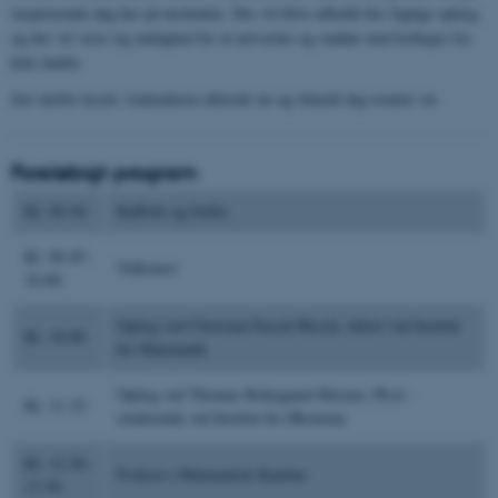
inspirerende dag her på instituttet. Der vil blive afholdt fire faglige oplæg,
og der vil være rig mulighed for at netværke og snakke med kolleger fra
hele landet.
Sæt derfor kryds i kalenderen allerede nu og tilmeld dig eventet via
Foreløbigt program
Kl. 09.30:
Kaffe/te og boller
Kl. 09.45–
Velkomst
10.00:
Oplæg ved Christian Pascal Hirsch, lektor ved Institut
Kl. 10.00:
for Matematik
Oplæg ved Thomas Kirkegaard Kloster, Ph.d.-
Kl. 11.15:
studerende ved Institut for Økonomi
Kl. 12.30–
Frokost i Matematisk Kantine
13.30: