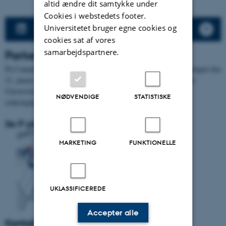
altid ændre dit samtykke under
Cookies i webstedets footer.
Universitetet bruger egne cookies og
MATH på LinkedIn
cookies sat af vores
samarbejdspartnere.
Parkering
På Campus kan vi tilbyde fri parkering i forbindelse med alumnedagen den
21. januar 2022. Den frie parkering gælder alene ved de af Aarhus
Universitet afmærkede / skiltede parkeringspladser og ikke på
NØDVENDIGE
STATISTISKE
omkringliggende offentlige gader og veje.
Se P-pladser ved klik på kortet
MARKETING
FUNKTIONELLE
UKLASSIFICEREDE
Accepter alle
Kontaktpersoner