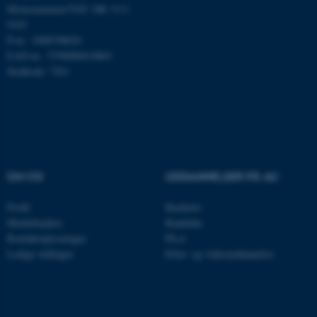
Momsnummer/VAT: DK 3111
.au.dk
9103
P-nr.: 1008798024
EAN-nr.: 5798000419803
Stedkode: 7261
JSESSIONID
Oracle Corporation
.au.dk
ARRAffinity
Microsoft Corporation
.mitstudie.au.dk
OM OS
UDDANNELSER PÅ AU
Profil
Bachelor
Medarbejdere
Kandidat
esctx
Microsoft Corporation
Kontaktoplysninger
Ph.d.
.login.microsoftonline.com
Ledige stillinger
Efter- og videreuddannelse
fpc
Microsoft Corporation
login.microsoftonline.com
__cf_bm
Cloudflare Inc.