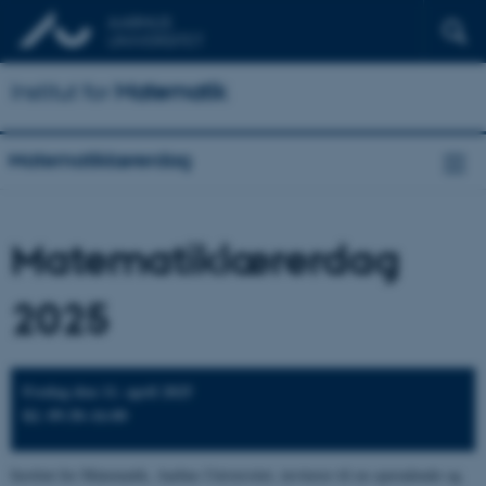
Institut for
Matematik
Matematiklærerdag
Matematiklærerdag
2025
Fredag den 11. april 2025
Kl. 09:30–16:00
Institut for Matematik, Aarhus Universitet, inviterer til en spændende og