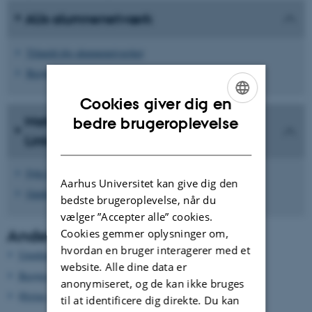
AUs alumnenetværk
Tilmeld dig alumnenetværket
Besøg Matematiks alumneside
Cookies giver dig en
ENGLISH
Matematiks alumnenetværk på
bedre brugeroplevelse
LinkedIn
DANISH
Følg Institut for Matematik på LinkedIn
Aarhus Universitet kan give dig den
Guide til registrering som alumne på LinkedIn (pdf)
bedste brugeroplevelse, når du
vælger ”Accepter alle” cookies.
Andet
Cookies gemmer oplysninger om,
hvordan en bruger interagerer med et
Ungdommens Naturvidenskabelige Forening (UNF)
website. Alle dine data er
Besøgsservice - Matematik
anonymiseret, og de kan ikke bruges
Øvrige gymnasierettede aktiviteter i Naturvidenskab
til at identificere dig direkte. Du kan