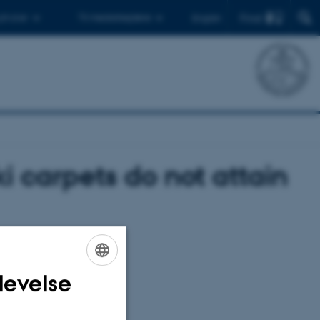
Find
 ph.d.er
Til medarbejdere
English
i carpets do not attain
levelse
ENGLISH
DANISH