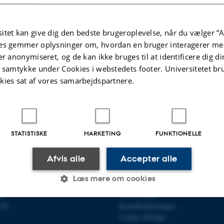
ng-standing open problem whether the Sierpiński carpet attains 
S
S
k
resolved, we prove that Cartesian products
, where
is the
S
k
S
itet kan give dig den bedste brugeroplevelse, når du vælger ”A
. Our approach is based on the Sobolev spaces and energy m
es gemmer oplysninger om, hvordan en bruger interagerer med
d Shimizu - together with a certain singularity result of energy
er anonymiseret, og de kan ikke bruges til at identificere dig d
t samtykke under Cookies i webstedets footer. Universitetet br
kies sat af vores samarbejdspartnere.
Stochastic Analysis in Aarhus
e Baudoin
Revideret:
20.04.2026
STATISTISKE
MARKETING
FUNKTIONELLE
Afvis alle
Accepter alle
R MATEMATIK
OM OS
Læs mere om cookies
ematik
Profil
et
Medarbejdere
118
Kontaktoplysninger
Ledige stillinger
Statistiske
Marketing
Funktionelle