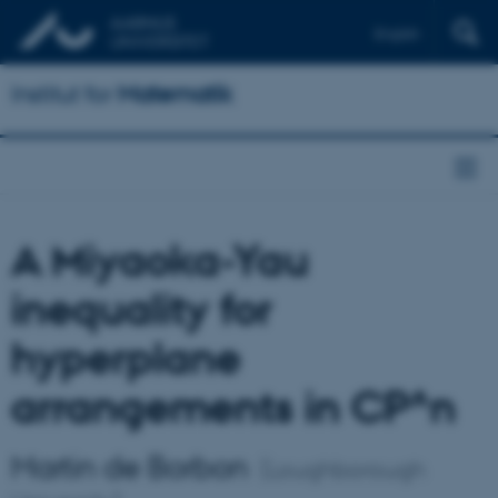
English
Institut for
Matematik
A Miyaoka-Yau
inequality for
hyperplane
arrangements in CP^n
Martin de Borbon
(Loughborough