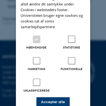
answered, based on previous work with Cristiano
altid ændre dit samtykke under
Spotti.
Cookies i webstedets footer.
Universitetet bruger egne cookies og
Organiseret af:
CMCG
cookies sat af vores
Kontakt:
Cristiano Spotti
Revideret:
16.05.2026
samarbejdspartnere.
NØDVENDIGE
STATISTISKE
INSTITUT FOR MATEMATIK
Institut for Matematik
MARKETING
FUNKTIONELLE
Aarhus Universitet
Ny Munkegade 118
8000 Aarhus C
E-mail: math@au.dk
UKLASSIFICEREDE
Tlf: 8715 5100
Accepter alle