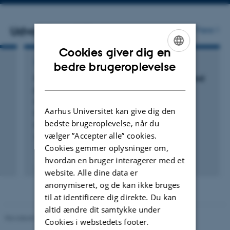
Udvalgte publikationer
Flere
Cookies giver dig en
ENGLISH
TIDSSKRIFTARTIKEL
bedre brugeroplevelse
Controlling effective Hamiltonians: Broadband
DANISH
pulsed dynamic nuclear polarization by
constrained random walk and non-linear
Aarhus Universitet kan give dig den
optimization
bedste brugeroplevelse, når du
Nielsen, A. +7.
vælger ”Accepter alle” cookies.
The Journal of Chemical Physics
Cookies gemmer oplysninger om,
Fagfællebedømt
hvordan en bruger interagerer med et
Digital
website. Alle dine data er
version
anonymiseret, og de kan ikke bruges
vedhæftet
til at identificere dig direkte. Du kan
altid ændre dit samtykke under
Revideret 08.12.2023
-
Randi Mosegaard
Cookies i webstedets footer.