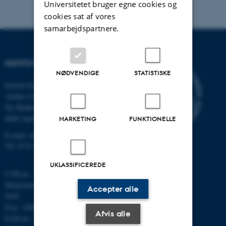
Universitetet bruger egne cookies og
cookies sat af vores
samarbejdspartnere.
INSTITUT FOR MATEMATIK
NØDVENDIGE
STATISTISKE
Institut for Matematik
Aarhus Universitet
Ny Munkegade 118
8000 Aarhus C
MARKETING
FUNKTIONELLE
E-mail: math@au.dk
Tlf: 8715 5100
UKLASSIFICEREDE
CVR-nr.: 31119103
Momsnummer/VAT: DK 3111
Accepter alle
9103
P-nr.: 1008798024
Afvis alle
EAN-nr.: 5798000419803