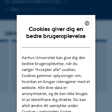
Kopier
gergely.berczi@math.au.dk
telefonnummer
Kopier
Mere
Aarhus C, 1530-327
mailadresse
Cookies giver dig en
Udvalgte publikationer
ENGLISH
bedre brugeroplevelse
DANISH
TIDSSKRIFTARTIKEL
Towards the Green–Griffiths–Lang conjecture
Aarhus Universitet kan give dig den
via equivariant localisation
bedste brugeroplevelse, når du
Bérczi, G.
vælger ”Accepter alle” cookies.
Proceedings of the London Mathematical Society
Cookies gemmer oplysninger om,
hvordan en bruger interagerer med et
Fagfællebedømt
website. Alle dine data er
Digital
anonymiseret, og de kan ikke bruges
version
vedhæftet
til at identificere dig direkte. Du kan
altid ændre dit samtykke under
Cookies i webstedets footer.