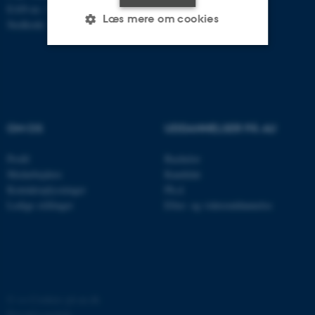
EAN-nr.: 5798000419803
Læs mere om cookies
Stedkode: 7261
Nødvendige
Statistiske
Marketing
Funktionelle
Uklassificerede
OM OS
UDDANNELSER PÅ AU
Nødvendige cookies hjælper
Profil
Bachelor
med at gøre hjemmesiden
Medarbejdere
Kandidat
Kontaktoplysninger
Ph.d.
brugbar ved at aktivere nogle
Ledige stillinger
Efter- og videreuddannelse
grundlæggende funktioner
som navigation mm.
Hjemmesiden kan ikke
fungerer uden disse cookies.
©
—
Cookies på au.dk
Privatlivspolitik