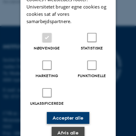
Revideret 08.12.2023
-
Randi Mosegaard
Universitetet bruger egne cookies og
cookies sat af vores
samarbejdspartnere.
INSTITUT FOR MATEMATIK
NØDVENDIGE
STATISTISKE
Institut for Matematik
Aarhus Universitet
Ny Munkegade 118
MARKETING
FUNKTIONELLE
8000 Aarhus C
E-mail: math@au.dk
Tlf: 8715 5100
UKLASSIFICEREDE
CVR-nr.: 31119103
Accepter alle
Momsnummer/VAT: DK 3111
9103
Afvis alle
P-nr.: 1008798024