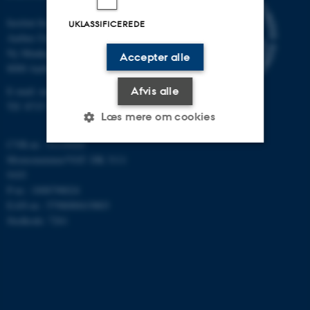
Institut for Matematik
UKLASSIFICEREDE
Aarhus Universitet
Ny Munkegade 118
Accepter alle
8000 Aarhus C
E-mail: math@au.dk
Afvis alle
Tlf: 8715 5100
Læs mere om cookies
CVR-nr.: 31119103
Momsnummer/VAT: DK 3111
Nødvendige
Statistiske
Marketing
9103
P-nr.: 1008798024
Funktionelle
Uklassificerede
EAN-nr.: 5798000419803
Stedkode: 7261
Nødvendige cookies hjælper
med at gøre hjemmesiden
brugbar ved at aktivere nogle
grundlæggende funktioner