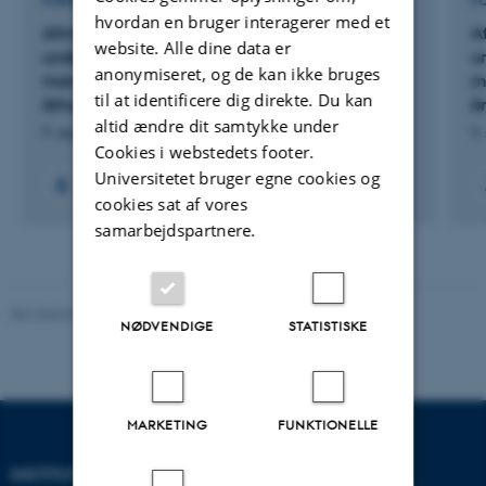
FORSKNINGSPROJEKT
F
hvordan en bruger interagerer med et
Afmagt i Danmark: En humanistisk
A
website. Alle dine data er
undersøgelse af afmagtens former,
u
anonymiseret, og de kan ikke bruges
manifestationer og potentialer i det 21.
ma
til at identificere dig direkte. Du kan
århundrede
å
altid ændre dit samtykke under
9. sep. 2024
-
31. dec. 2029
9.
Cookies i webstedets footer.
Universitetet bruger egne cookies og
+13
cookies sat af vores
samarbejdspartnere.
Revideret 08.12.2023
-
Randi Mosegaard
NØDVENDIGE
STATISTISKE
MARKETING
FUNKTIONELLE
INSTITUT FOR MATEMATIK