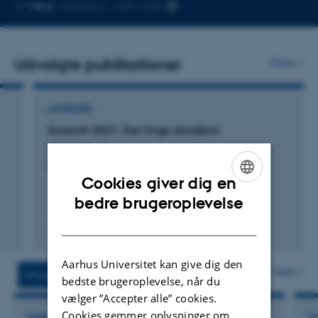
Kopier
Mere
Aarhus C, 1461-528
telefonnummer
Udvalgte publikationer
Flere
ANTOLOGI
Årsskrift 2021: Det Unge Akademi
Møller, N. +3.
Det Kongelige Danske Videnskabernes Selskab
Cookies giver dig en
ENGLISH
bedre brugeroplevelse
DANISH
Digital
version
Aarhus Universitet kan give dig den
vedhæftet
Flere
Projekter
Aktiviteter
bedste brugeroplevelse, når du
vælger ”Accepter alle” cookies.
Cookies gemmer oplysninger om,