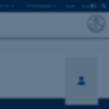
Find
 ph.d.er
Til medarbejdere
English