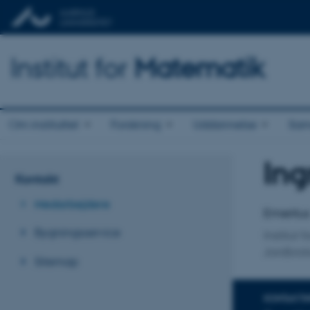
Institut for
Matematik
Om instituttet
Forskning
Uddannelse
Sam
In
Titel
Kontakt
Primær 
Medarbejdere
Emeritu
Bygningsservice
Institut 
Jordbiol
Sitemap
KONTAKTI