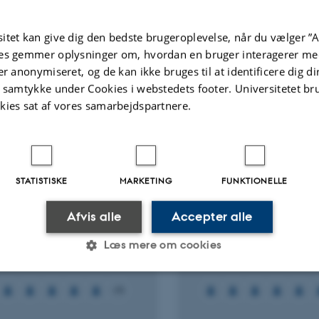
Fagfællebedømt
itet kan give dig den bedste brugeroplevelse, når du vælger ”A
Di
ve
es gemmer oplysninger om, hvordan en bruger interagerer med
t
v
er anonymiseret, og de kan ikke bruges til at identificere dig d
ter
Aktiviteter
t samtykke under Cookies i webstedets footer. Universitetet br
kies sat af vores samarbejdspartnere.
KNINGSPROJEKT
FORSKNINGSPROJEKT
arkmodel:
Emissionsbaseret kvæ
stofudvaskning og
og arealregulering
STATISTISKE
MARKETING
FUNKTIONELLE
inger i jordens
1. jul. 2014
-
31. dec. 2017
tofpulje på mark- og
Afvis alle
Accepter alle
iftsniveau
Læs mere om cookies
 2023
-
31. dec. 2026
+4
Statistiske
Marketing
Funktionelle