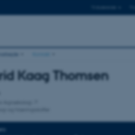
Til studerende
Til
arbejde
Kontakt
grid Kaag Thomsen
tilknytning
s
for Agroøkologi
ogi og Næringsstoffer
NFO