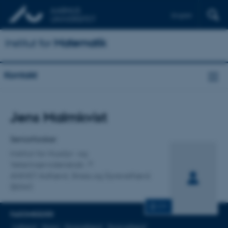
English
Institut for
Matematik
Kontakt
Titel
Jens Malmkvist
Primær tilknytning
Seniorforsker
Institut for Husdyr- og
Veterinærvidenskab
ANIVET Adfærd, Stress og Dyrevelfærd
(BSW)
CV
FAGOMRÅDER
Adfærd
Stress
Dyreadfærd
Dyrevelfærd