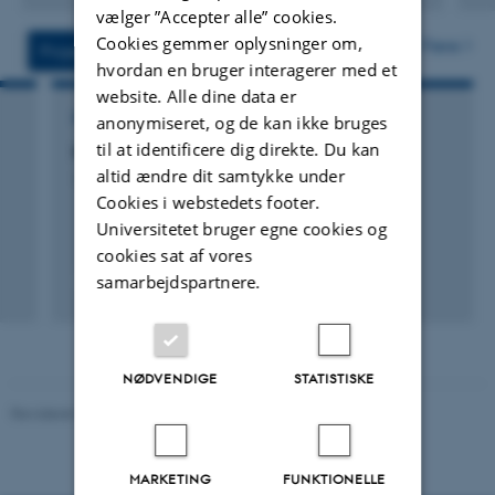
vælger ”Accepter alle” cookies.
version
vedhæftet
Cookies gemmer oplysninger om,
Flere
Projekter
Aktiviteter
hvordan en bruger interagerer med et
website. Alle dine data er
FORSKNINGSPROJEKT
anonymiseret, og de kan ikke bruges
til at identificere dig direkte. Du kan
Huldtilpasning uden velfærdsproblemer
altid ændre dit samtykke under
1. jan. 2018
-
31. dec. 2019
Cookies i webstedets footer.
Universitetet bruger egne cookies og
cookies sat af vores
samarbejdspartnere.
NØDVENDIGE
STATISTISKE
Revideret 08.12.2023
-
Randi Mosegaard
MARKETING
FUNKTIONELLE