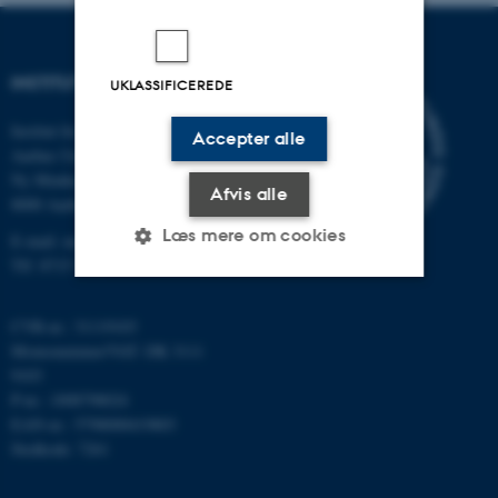
INSTITUT FOR MATEMATIK
UKLASSIFICEREDE
Institut for Matematik
Accepter alle
Aarhus Universitet
Ny Munkegade 118
Afvis alle
8000 Aarhus C
Læs mere om cookies
E-mail: math@au.dk
Tlf: 8715 5100
Nødvendige
Statistiske
Marketing
CVR-nr.: 31119103
Momsnummer/VAT: DK 3111
Funktionelle
Uklassificerede
9103
P-nr.: 1008798024
EAN-nr.: 5798000419803
Stedkode: 7261
Nødvendige cookies hjælper
med at gøre hjemmesiden