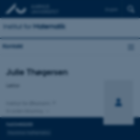
English
Institut for
Matematik
Kontakt
Titel
Julie Thøgersen
Primær tilknytning
Lektor
Institut for Økonomi
En anden tilknytning
FAGOMRÅDER
Insurance mathematics