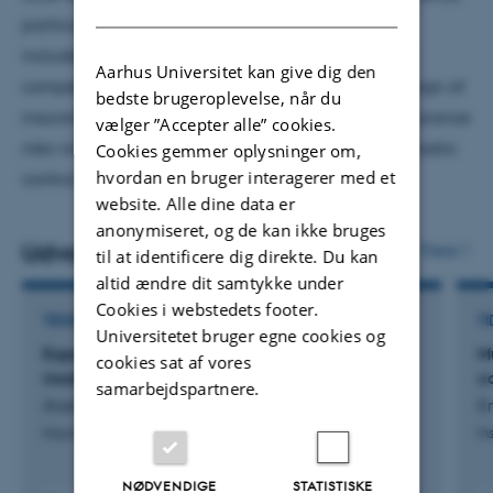
DANISH
particularly insurance mathematics. Her research
includes optimal premium selection and premium
Aarhus Universitet kan give dig den
competition on insurance markets, the product design of
bedste brugeroplevelse, når du
insurance products, and dynamical learning of insurance
vælger ”Accepter alle” cookies.
risks via experience rating using tools such as stochastic
Cookies gemmer oplysninger om,
hvordan en bruger interagerer med et
control, game theory and Bayesian statistics.
website. Alle dine data er
anonymiseret, og de kan ikke bruges
Udvalgte publikationer
Flere
til at identificere dig direkte. Du kan
altid ændre dit samtykke under
Cookies i webstedets footer.
TIDSSKRIFTARTIKEL
TI
Universitetet bruger egne cookies og
Experience rating in the Cramér-Lundberg
Mu
cookies sat af vores
model
c
samarbejdspartnere.
Averhoff, M. & Thøgersen, J.
En
Insurance: Mathematics and Economics
In
NØDVENDIGE
STATISTISKE