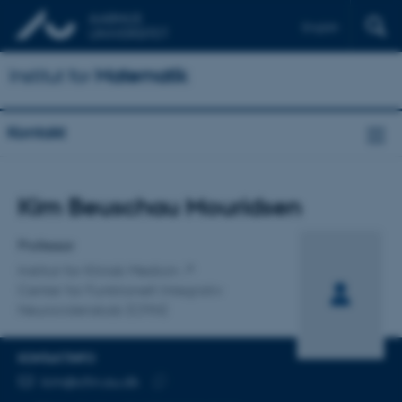
English
Institut for
Matematik
Kontakt
Titel
Kim Beuschau Mouridsen
Primær tilknytning
Professor
Institut for Klinisk Medicin
Center for Funktionelt Integrativ
Neurovidenskab (CFIN)
KONTAKTINFO
MAILADRESSE
kim@cfin.au.dk