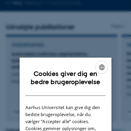
Kopier
Mere
Aarhus C, 1710-01A-0-24a
mailadresse
Udvalgte publikationer
Flere
TIDSSKRIFTARTIKEL
TI
Automated multiclass segmentation,
P
quantification, and visualization of the diseased
t
aorta on hybrid PET/CT–SEQUOIA
s
Cookies giver dig en
m
van Praagh, G. +15.
ENGLISH
m
bedre brugeroplevelse
Medical Physics
Pa
DANISH
Eu
Aarhus Universitet kan give dig den
Fagfællebedømt
F
bedste brugeroplevelse, når du
Digital
vælger ”Accepter alle” cookies.
version
Cookies gemmer oplysninger om,
vedhæftet
Udvalgte aktiviteter
Flere