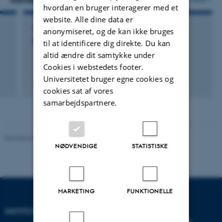
hvordan en bruger interagerer med et
website. Alle dine data er
MEDLEM AF BEDØMMELSESUDVALG
anonymiseret, og de kan ikke bruges
Bedømmelsesudvalg
til at identificere dig direkte. Du kan
altid ændre dit samtykke under
Cookies i webstedets footer.
Universitetet bruger egne cookies og
13. august 2013
cookies sat af vores
samarbejdspartnere.
Revideret 08.12.2023
-
Randi Mosegaard
NØDVENDIGE
STATISTISKE
MARKETING
FUNKTIONELLE
INSTITUT FOR MATEMATIK