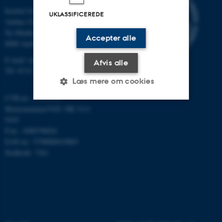
Institut for Matematik
UKLASSIFICEREDE
Aarhus Universitet
Ny Munkegade 118
Accepter alle
8000 Aarhus C
E-mail: math@au.dk
Afvis alle
Tlf: 8715 5100
Læs mere om cookies
CVR-nr.: 31119103
Momsnummer/VAT: DK 3111
Nødvendige
Statistiske
Marketing
9103
P-nr.: 1008798024
Funktionelle
Uklassificerede
EAN-nr.: 5798000419803
Stedkode: 7261
Nødvendige cookies hjælper
med at gøre hjemmesiden
brugbar ved at aktivere nogle
grundlæggende funktioner