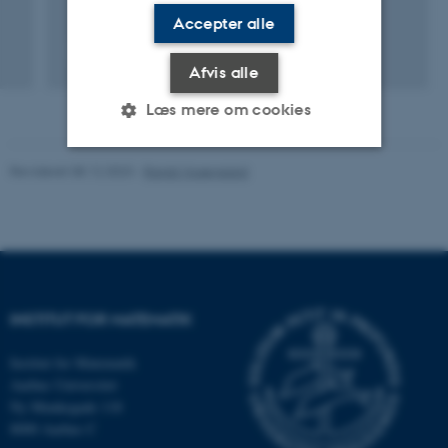
Accepter alle
Afvis alle
Læs mere om cookies
Revideret 08.12.2023
-
Randi Mosegaard
Nødvendige
Statistiske
Marketing
Funktionelle
Uklassificerede
Nødvendige cookies hjælper
INSTITUT FOR MATEMATIK
med at gøre hjemmesiden
brugbar ved at aktivere nogle
Institut for Matematik
grundlæggende funktioner
Aarhus Universitet
som navigation mm.
Ny Munkegade 118
Hjemmesiden kan ikke
8000 Aarhus C