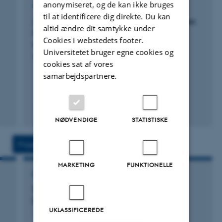
anonymiseret, og de kan ikke bruges
TIDSSKRIFTARTIKEL
til at identificere dig direkte. Du kan
Absolute and relative risks of mental disorders
altid ændre dit samtykke under
in families: a Danish register-based study
Cookies i webstedets footer.
Pedersen, C. +17.
Universitetet bruger egne cookies og
The Lancet Psychiatry
cookies sat af vores
samarbejdspartnere.
Fagfællebedømt
NØDVENDIGE
STATISTISKE
Digital
version
vedhæftet
Projekter
Aktiviteter
MARKETING
FUNKTIONELLE
FORSKNINGSPROJEKT
Translational Epidemiology Initiative for
n
Improving Clinical Psychiatry
UKLASSIFICEREDE
1. jan. 2024
-
31. dec. 2028