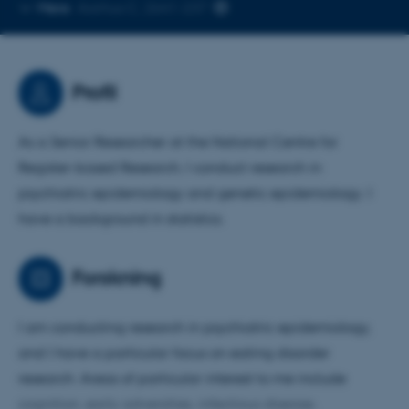
Kopier
Mere
Aarhus C, 2641-237
telefonnummer
Profil
As a Senior Researcher at the National Centre for
Register-based Research, I conduct research in
psychiatric epidemiology and genetic epidemiology. I
have a background in statistics.
Forskning
I am conducting research in psychiatric epidemiology,
and I have a particular focus on eating disorder
research. Areas of particular interest to me include
cognition, early adversities, infectious disease,