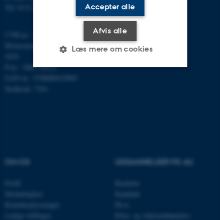
Accepter alle
Tlf: 8715 5100
Afvis alle
CVR-nr.: 31119103
Momsnummer/VAT: DK 3111
Læs mere om cookies
9103
P-nr.: 1008798024
EAN-nr.: 5798000419803
Nødvendige
Statistiske
Marketing
Stedkode: 7261
Funktionelle
Uklassificerede
Nødvendige cookies hjælper
med at gøre hjemmesiden
OM OS
UDDANNELSER PÅ AU
brugbar ved at aktivere nogle
grundlæggende funktioner
Profil
Bachelor
som navigation mm.
Medarbejdere
Kandidat
Kontaktoplysninger
Ph.d.
Hjemmesiden kan ikke
Ledige stillinger
Efter- og videreuddannelse
fungerer uden disse cookies.