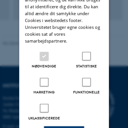
til at identificere dig direkte. Du kan
altid ændre dit samtykke under
Cookies i webstedets footer.
Universitetet bruger egne cookies og
cookies sat af vores
samarbejdspartnere.
Revideret 08.12.2023
-
Randi Mosegaard
NØDVENDIGE
STATISTISKE
INSTITUT FOR MATEMATIK
MARKETING
FUNKTIONELLE
Institut for Matematik
Aarhus Universitet
Ny Munkegade 118
8000 Aarhus C
UKLASSIFICEREDE
E-mail: math@au.dk