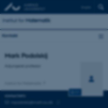
English
Institut for
Matematik
Kontakt
Titel
Mark Podolskij
Primær tilknytning
Adjungeret professor
Institut for Matematik
CV
KONTAKTINFO
MAILADRESSE
mpodolskij@math.au.dk