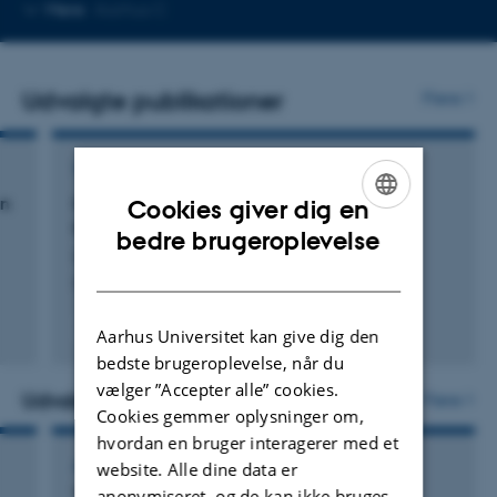
Kopier
Mere
Aarhus C
mailadresse
Udvalgte publikationer
Flere
TIDSSKRIFTARTIKEL
on
Multi-Dimensional Parameter Estimation of
Cookies giver dig en
Heavy-Tailed Moving Averages
ENGLISH
bedre brugeroplevelse
Ljungdahl, M. & Podolskij, M.
DANISH
Scandinavian Journal of Statistics
Fagfællebedømt
Aarhus Universitet kan give dig den
Digital
bedste brugeroplevelse, når du
version
vælger ”Accepter alle” cookies.
vedhæftet
Udvalgte aktiviteter
Flere
Cookies gemmer oplysninger om,
hvordan en bruger interagerer med et
AKTIVITET
website. Alle dine data er
Visiting professor at Paris 13
anonymiseret, og de kan ikke bruges