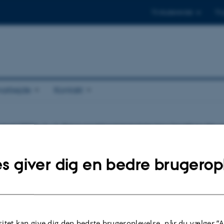
Til studerende
Til
arbejde
Kontakt
ugust 2026
Error: could not translate key "mathau.da_
not translate key "mathau.da_or_en" with value "%1$s" and 2 ar
s giver dig en bedre brugerop
itet kan give dig den bedste brugeroplevelse, når du vælger ”A