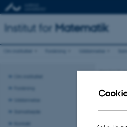
Institut for
Matematik
Om instituttet
Forskning
Uddannelse
Sam
Søndag 9. a
Om instituttet
Error: could 
Forskning
Revideret:
Cookie
Uddannelse
Samarbejde
Kontakt
Aarhus Univers