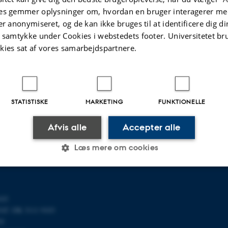
es gemmer oplysninger om, hvordan en bruger interagerer med
er anonymiseret, og de kan ikke bruges til at identificere dig d
t samtykke under Cookies i webstedets footer. Universitetet br
kies sat af vores samarbejdspartnere.
R MATEMATIK
OM OS
STATISTISKE
MARKETING
FUNKTIONELLE
ematik
Profil
et
Medarbejdere
Afvis alle
Accepter alle
118
Kontaktoplysninger
Ledige stillinger
Læs mere om cookies
u.dk
Statistiske
Marketing
Funktionelle
103
T: DK 3111 9103
24