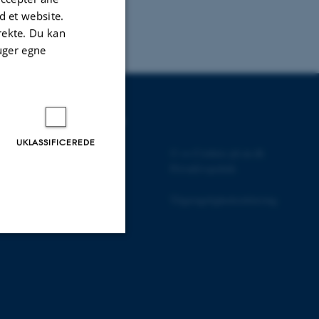
 et website.
irekte. Du kan
uger egne
UDDANNELSER PÅ AU
UKLASSIFICEREDE
Bachelor
©
—
Cookies på au.dk
Kandidat
Privatlivspolitik
Ph.d.
Efter- og videreuddannelse
Tilgængelighedserklæring
Uklassificerede