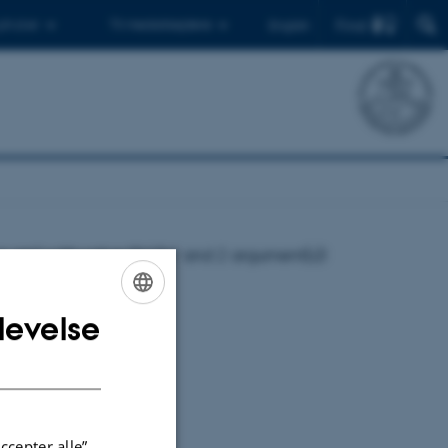
Find
 ph.d.er
Til medarbejdere
English
or_en" with value "%1$s" and 2 argument(s)!
gument(s)!
levelse
ENGLISH
DANISH
ccepter alle”