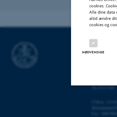
cookies. Cooki
Alle dine data 
altid ændre di
cookies og coo
INSTITUT FO
NØDVENDIGE
Institut for Mat
Aarhus Universit
Ny Munkegade 
8000 Aarhus C
E-mail: math@a
Tlf: 8715 5100
Nødvendige
CVR-nr.: 31119
Momsnummer/VA
P-nr.: 10087980