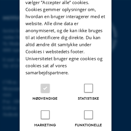
vælger ”Accepter alle” cookies.
Cookies gemmer oplysninger om,
hvordan en bruger interagerer med et
INSTITUT FOR MATEMATIK
website. Alle dine data er
anonymiseret, og de kan ikke bruges
Institut for Matematik
Aarhus Universitet
til at identificere dig direkte. Du kan
Ny Munkegade 118
altid ændre dit samtykke under
8000 Aarhus C
Cookies i webstedets footer.
Universitetet bruger egne cookies og
E-mail: math@au.dk
cookies sat af vores
Tlf: 8715 5100
samarbejdspartnere.
CVR-nr.: 31119103
Momsnummer/VAT: DK 3111
9103
NØDVENDIGE
STATISTISKE
P-nr.: 1008798024
EAN-nr.: 5798000419803
Stedkode: 7261
MARKETING
FUNKTIONELLE