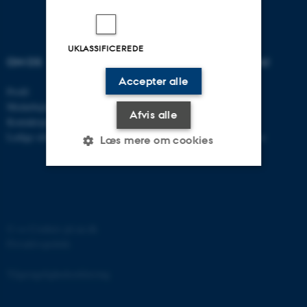
UKLASSIFICEREDE
OM OS
UDDANNELSER PÅ AU
Accepter alle
Profil
Bachelor
Medarbejdere
Kandidat
Afvis alle
Kontaktoplysninger
Ph.d.
Ledige stillinger
Efter- og videreuddannelse
Læs mere om cookies
Nødvendige
Statistiske
Marketing
Funktionelle
Uklassificerede
©
—
Cookies på au.dk
Privatlivspolitik
Tilgængelighedserklæring
Nødvendige cookies hjælper
med at gøre hjemmesiden