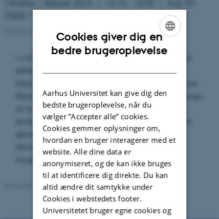
Onsdag 1. februar 2023
15:15 – 16:00
Aud. D2
(
1531
-119)
Mathematics colloquium
Cookies giver dig en
ENGLISH
bedre brugeroplevelse
I will review some aspects of my recent research in
DANISH
different areas. First, I will present several limit
theorems for Brownian winding functionals on some
Aarhus Universitet kan give dig den
Riemannian symmetric spaces and special Lie groups
bedste brugeroplevelse, når du
of matrices. Then, I will turn to some results in the
vælger ”Accepter alle” cookies.
study of Ricci curvature bounds in sub-Riemannian
Cookies gemmer oplysninger om,
geometry. Finally, I will explain some recent
hvordan en bruger interagerer med et
developments in the study of Sobolev spaces on
website. Alle dine data er
rough metric measure spaces like nested fractals.
anonymiseret, og de kan ikke bruges
til at identificere dig direkte. Du kan
Revideret:
25.05.2023
altid ændre dit samtykke under
Cookies i webstedets footer.
Universitetet bruger egne cookies og