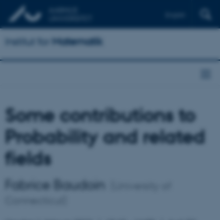
English
Institut for
Matematik
Some contributions to
Probability and related
fields
Fabrice Baudoin
(University of
Connecticut)