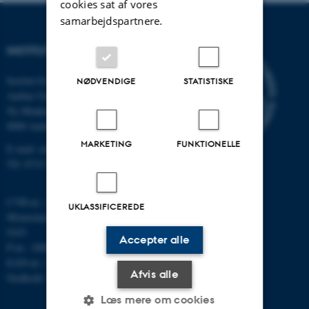
cookies sat af vores
samarbejdspartnere.
INSTITUT FOR MATEMATIK
Institut for Matematik
NØDVENDIGE
STATISTISKE
Aarhus Universitet
Ny Munkegade 118
8000 Aarhus C
MARKETING
FUNKTIONELLE
E-mail: math@au.dk
Tlf: 8715 5100
CVR-nr.: 31119103
UKLASSIFICEREDE
Momsnummer/VAT: DK 3111
9103
Accepter alle
P-nr.: 1008798024
EAN-nr.: 5798000419803
Afvis alle
Stedkode: 7261
Læs mere om cookies