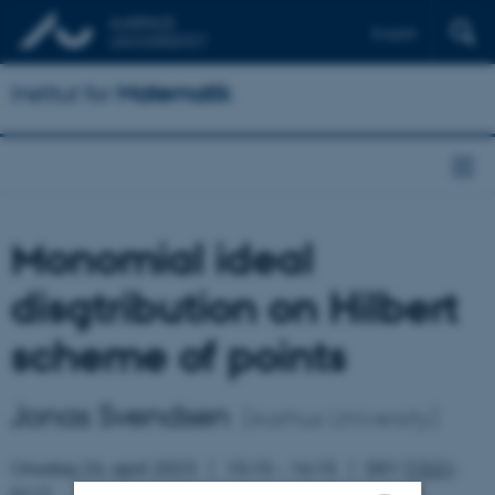
English
Institut for
Matematik
Monomial ideal
disgtribution on Hilbert
scheme of points
Jonas Svendsen
(Aarhus University)
Onsdag 26. april 2023
15:15 – 16:15
D01 (
1531
-
011)