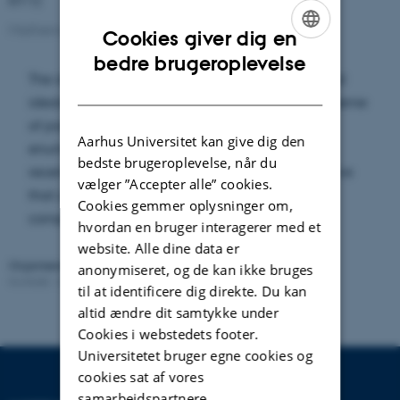
Mathematics seminar
Cookies giver dig en
ENGLISH
bedre brugeroplevelse
The distribution of torus fixed points (i.e monomial
DANISH
ideals) among the components of the Hilbert scheme
of points is a long-standing open question in
Aarhus Universitet kan give dig den
enumerative geometry. This is a first report on a
bedste brugeroplevelse, når du
recent result which answers this question: we prove
vælger ”Accepter alle” cookies.
that all monomial ideals sit in the curvilinear
Cookies gemmer oplysninger om,
component.
hvordan en bruger interagerer med et
website. Alle dine data er
Organiseret af:
Mathematics Group
anonymiseret, og de kan ikke bruges
Kontakt:
Gergely Berczi
Revideret:
25.05.2023
til at identificere dig direkte. Du kan
altid ændre dit samtykke under
Cookies i webstedets footer.
Universitetet bruger egne cookies og
cookies sat af vores
samarbejdspartnere.