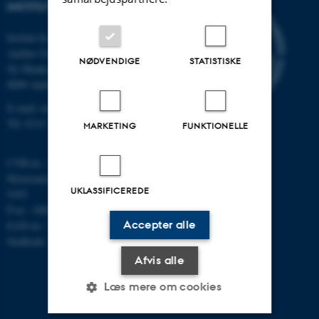
INSTITUT FOR MATEMATIK
Institut for Matematik
Aarhus Universitet
NØDVENDIGE
STATISTISKE
Ny Munkegade 118
8000 Aarhus C
E-mail: math@au.dk
Tlf: 8715 5100
MARKETING
FUNKTIONELLE
CVR-nr.: 31119103
Momsnummer/VAT: DK 3111
UKLASSIFICEREDE
9103
P-nr.: 1008798024
Accepter alle
EAN-nr.: 5798000419803
Stedkode: 7261
Afvis alle
Læs mere om cookies