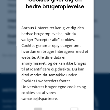
ENGLISH
Department of Mathematical Sciences, Aalborg
bedre brugeroplevelse
University
DANISH
Internal Examiner:
Associate Professor Erik Skibsted,
Department of Mathematics, Aarhus University
Aarhus Universitet kan give dig den
bedste brugeroplevelse, når du
Examiner / Main supervisor:
Professor Søren Fournais,
vælger ”Accepter alle” cookies.
Department of Mathematics, Aarhus University
Cookies gemmer oplysninger om,
hvordan en bruger interagerer med et
Revideret:
19.06.2023
website. Alle dine data er
anonymiseret, og de kan ikke bruges
til at identificere dig direkte. Du kan
altid ændre dit samtykke under
Cookies i webstedets footer.
Universitetet bruger egne cookies og
INSTITUT FOR MATEMATIK
cookies sat af vores
samarbejdspartnere.
Institut for Matematik
Aarhus Universitet