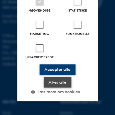
Ny Munkegade 118
8000 Aarhus C
NØDVENDIGE
STATISTISKE
E-mail: math@au.dk
Tlf: 8715 5100
MARKETING
FUNKTIONELLE
CVR-nr.: 31119103
Momsnummer/VAT: DK 3111
9103
P-nr.: 1008798024
UKLASSIFICEREDE
EAN-nr.: 5798000419803
Stedkode: 7261
Accepter alle
Afvis alle
Læs mere om cookies
OM OS
UDDANNELSER PÅ AU
Nødvendige
Statistiske
Marketing
Profil
Bachelor