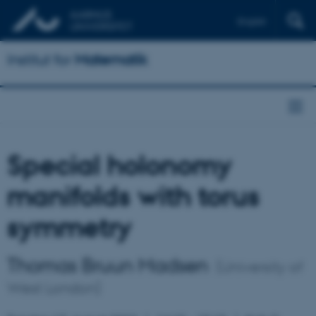
English
Institut for
Matematik
Special holonomy
manifolds with torus
symmetry
Thomas Bruun Madsen
(University of
West London)