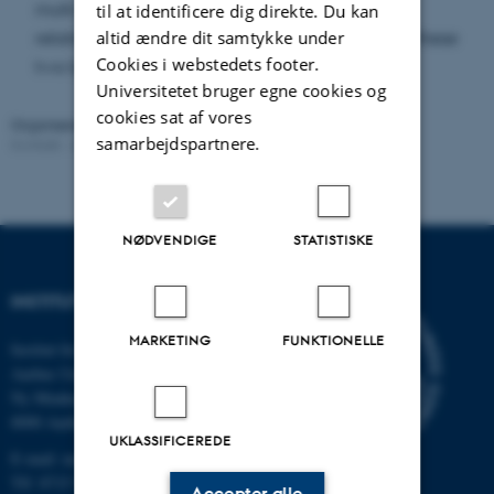
multi-moment maps. I will also look at the
til at identificere dig direkte. Du kan
altid ændre dit samtykke under
relationship between the combinatorial data of these
Cookies i webstedets footer.
two types of toric geometries.
Universitetet bruger egne cookies og
cookies sat af vores
Organiseret af:
Mathematics Group
samarbejdspartnere.
Kontakt:
Andrew Swann
Revideret:
07.08.2023
NØDVENDIGE
STATISTISKE
INSTITUT FOR MATEMATIK
MARKETING
FUNKTIONELLE
Institut for Matematik
Aarhus Universitet
Ny Munkegade 118
8000 Aarhus C
UKLASSIFICEREDE
E-mail: math@au.dk
Tlf: 8715 5100
Accepter alle