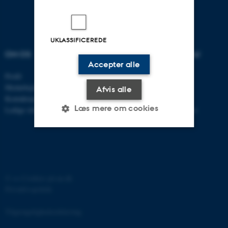
UKLASSIFICEREDE
OM OS
UDDANNELSER PÅ AU
Accepter alle
Profil
Bachelor
Medarbejdere
Kandidat
Afvis alle
Kontaktoplysninger
Ph.d.
Læs mere om cookies
Ledige stillinger
Efter- og videreuddannelse
Nødvendige
Statistiske
Marketing
Funktionelle
Uklassificerede
©
—
Cookies på au.dk
Privatlivspolitik
Nødvendige cookies hjælper
Tilgængelighedserklæring
med at gøre hjemmesiden