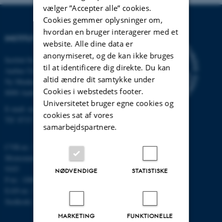
vælger ”Accepter alle” cookies.
Cookies gemmer oplysninger om,
hvordan en bruger interagerer med et
INSTITUT FOR MATEMATIK
website. Alle dine data er
anonymiseret, og de kan ikke bruges
Institut for Matematik
til at identificere dig direkte. Du kan
Aarhus Universitet
altid ændre dit samtykke under
Ny Munkegade 118
Cookies i webstedets footer.
8000 Aarhus C
Universitetet bruger egne cookies og
E-mail: math@au.dk
cookies sat af vores
Tlf: 8715 5100
samarbejdspartnere.
CVR-nr.: 31119103
Momsnummer/VAT: DK 3111
9103
NØDVENDIGE
STATISTISKE
P-nr.: 1008798024
EAN-nr.: 5798000419803
Stedkode: 7261
MARKETING
FUNKTIONELLE