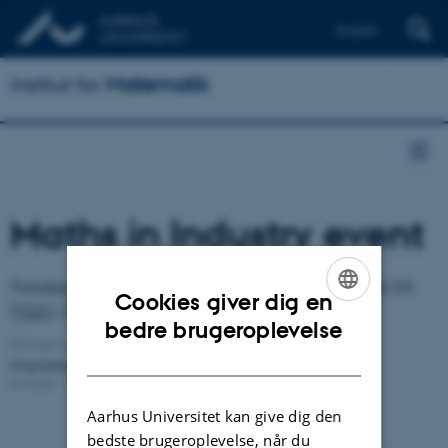
English
Institut for
Matematik
Maths in Industry event
Torsdag 26. oktober 2023
16:15 – 19:00
Aud. D3
Cookies giver dig en
(
1531
-215)
ENGLISH
bedre brugeroplevelse
Erhvervsvejledning
DANISH
Organiseret af:
WoMAn
Kontakt:
Corina Ciobotaru
Revideret:
07.10.2023
Aarhus Universitet kan give dig den
bedste brugeroplevelse, når du