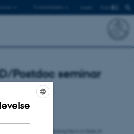
Find
 ph.d.er
Til medarbejdere
English
hD/Postdoc seminar
levelse
ENGLISH
DANISH
dynamics on G/Γ, thus relating the two fields of