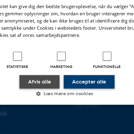
e approximation and homogeneous dynamics. In this talk I will 
itet kan give dig den bedste brugeroplevelse, når du vælger ”A
sing the Dani correspondence.
es gemmer oplysninger om, hvordan en bruger interagerer med
er anonymiseret, og de kan ikke bruges til at identificere dig d
t samtykke under Cookies i webstedets footer. Universitetet br
 Kortegaard
,
Carlo Klapproth
Revideret:
05.12.2023
kies sat af vores samarbejdspartnere.
STATISTISKE
MARKETING
FUNKTIONELLE
R MATEMATIK
OM OS
Afvis alle
Accepter alle
ematik
Profil
et
Medarbejdere
Læs mere om cookies
118
Kontaktoplysninger
Ledige stillinger
u.dk
Statistiske
Marketing
Funktionelle