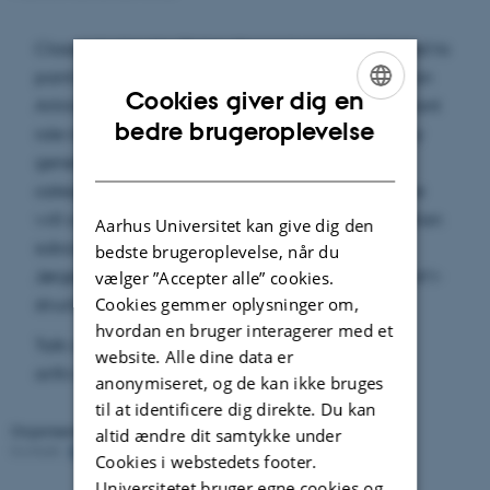
Classic Auslander-Reiten theory is a neat tool used to
paint a portrait of the category of modules over an
Cookies giver dig en
Artinian ring. Nakayama functors play an important
ENGLISH
bedre brugeroplevelse
role in this painting. In suitable settings, the theory
DANISH
generalises to abelian categories, triangulated
categories and their subcategories. In this talk, we
will construct Nakayama functors on proper abelian
Aarhus Universitet kan give dig den
subcategories. These categories, defined by
bedste brugeroplevelse, når du
Jørgensen in 2022, are generalisations of hearts of t-
vælger ”Accepter alle” cookies.
Cookies gemmer oplysninger om,
structures.
hvordan en bruger interagerer med et
Talk is based on the following arXiv preprint:
website. Alle dine data er
arXiv:2312.07323
anonymiseret, og de kan ikke bruges
til at identificere dig direkte. Du kan
Organiseret af:
AarHomAlg
altid ændre dit samtykke under
Kontakt:
Raphael
,
Amit
Revideret:
08.02.2024
Cookies i webstedets footer.
Universitetet bruger egne cookies og