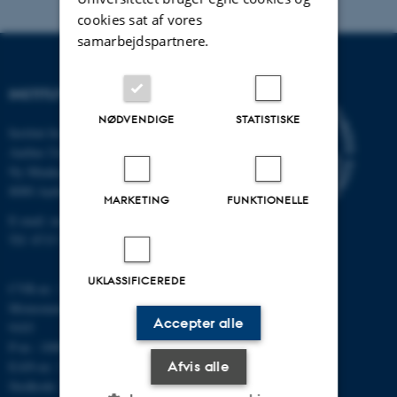
cookies sat af vores
samarbejdspartnere.
INSTITUT FOR MATEMATIK
NØDVENDIGE
STATISTISKE
Institut for Matematik
Aarhus Universitet
Ny Munkegade 118
8000 Aarhus C
MARKETING
FUNKTIONELLE
E-mail: math@au.dk
Tlf: 8715 5100
UKLASSIFICEREDE
CVR-nr.: 31119103
Momsnummer/VAT: DK 3111
Accepter alle
9103
P-nr.: 1008798024
EAN-nr.: 5798000419803
Afvis alle
Stedkode: 7261