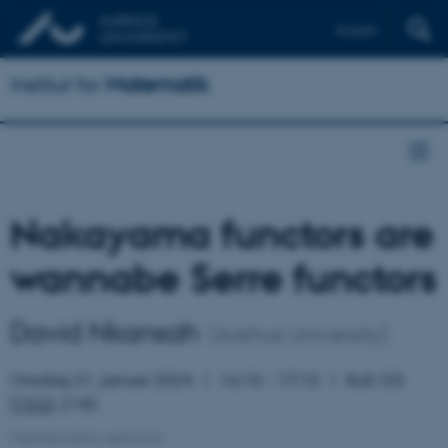
English
Institut for
Matematik
Nakayama functors are
wannabe Serre functors
David Nkansah
(Aarhus University)
Onsdag 31. januar 2024
16:15 – 17:15
Koll. G3
(
1532
-218)
Mathematics seminar