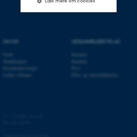
Læs mere om cookies
Nødvendige
Statistiske
Marketing
Funktionelle
Uklassificerede
OM OS
UDDANNELSER PÅ AU
Profil
Bachelor
Nødvendige cookies hjælper
Medarbejdere
Kandidat
Kontaktoplysninger
Ph.d.
med at gøre hjemmesiden
Ledige stillinger
Efter- og videreuddannelse
brugbar ved at aktivere nogle
grundlæggende funktioner
som navigation mm.
Hjemmesiden kan ikke
fungerer uden disse cookies.
©
—
Cookies på au.dk
Privatlivspolitik
Navn
Udbyder / Domæne
Tilgængelighedserklæring