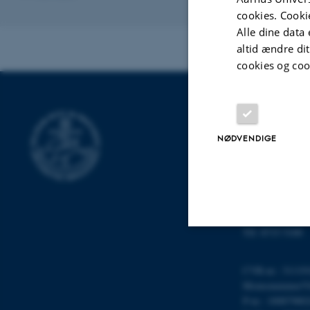
cookies. Cooki
Alle dine data 
altid ændre di
cookies og coo
INSTITUT FO
NØDVENDIGE
Institut for Mat
Aarhus Universit
Ny Munkegade 
8000 Aarhus C
E-mail: math@a
Tlf: 8715 5100
Nødvendige
CVR-nr.: 31119
Momsnummer/VA
P-nr.: 10087980