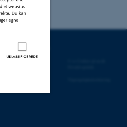
 et website.
irekte. Du kan
uger egne
UDDANNELSER PÅ AU
UKLASSIFICEREDE
Bachelor
©
—
Cookies på au.dk
Kandidat
Privatlivspolitik
Ph.d.
Efter- og videreuddannelse
Tilgængelighedserklæring
Uklassificerede