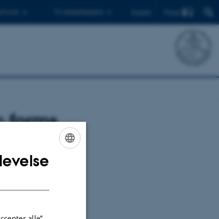
Find
 ph.d.er
Til medarbejdere
English
c forms
levelse
ENGLISH
DANISH
ccepter alle”