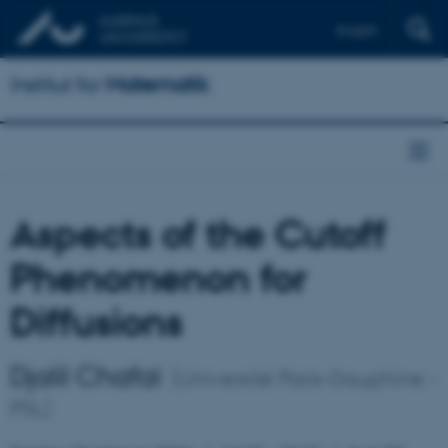
English
Institut for
Matematik
Aspects of the Cutoff
Phenomenon for
Diffusions
Djalil Chafaï
(Université Paris-Dauphine -
PSL)