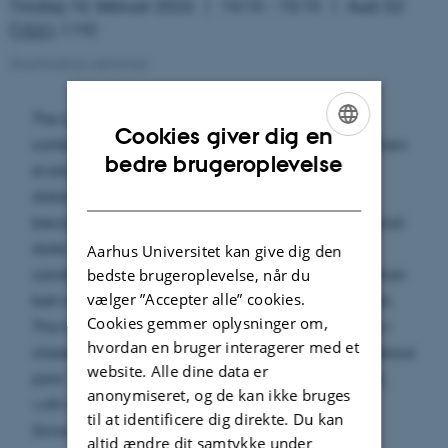
Tirsdag 10. februar 2026
14:15 – 15:15
Aud. D2
(
1531
-119)
Stochastics seminar
The cutoff phenomenon, conceptualized in the
Cookies giver dig en
context of finite Markov chains, states that for certain
ENGLISH
bedre brugeroplevelse
evolution equations, started from a point, the
DANISH
distance towards a long time equilibrium may
become more and more abrupt in high dimensional
state spaces and for certain choices of initial
Aarhus Universitet kan give dig den
conditions. This can be seen as a critical competition
bedste brugeroplevelse, når du
vælger ”Accepter alle” cookies.
between trend to equilibrium and initial condition.
Cookies gemmer oplysninger om,
This talk is about the cutoff phenomenon for a few
hvordan en bruger interagerer med et
classes of linear and nonlinear diffusions. This is about
website. Alle dine data er
joint works with Jeanne Boursier, and Cyril Labbé,
anonymiseret, og de kan ikke bruges
with Max Fathi, and with Max Fathi and Nikita
til at identificere dig direkte. Du kan
Simonov.
altid ændre dit samtykke under