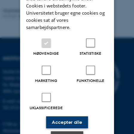
Cookies i webstedets footer.
Organiseret af:
Stochastic Analysis in Aarhus
Universitetet bruger egne cookies og
Kontakt:
Fabrice Baudoin
Revideret:
09.01.2026
cookies sat af vores
samarbejdspartnere.
NØDVENDIGE
STATISTISKE
INSTITUT FOR MATEMATIK
Institut for Matematik
Aarhus Universitet
MARKETING
FUNKTIONELLE
Ny Munkegade 118
8000 Aarhus C
E-mail: math@au.dk
Tlf: 8715 5100
UKLASSIFICEREDE
Accepter alle
CVR-nr.: 31119103
Momsnummer/VAT: DK 3111