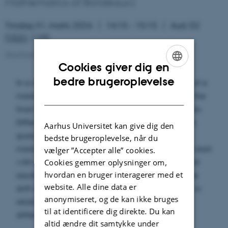
Mathematics of Bordeaux)
Tirsdag 31. marts 2026
14:15 – 15:15
Aud. D2
(
1531
-119)
Stochastics seminar
Cookies giver dig en
ENGLISH
bedre brugeroplevelse
In a manifold with connection, the starting point of a
DANISH
martingale depends on its final law, and also on the
final random variable and the underlying filtration.
Different notions of convexity will be investigated,
Aarhus Universitet kan give dig den
guaranteeing existence and uniqueness of
bedste brugeroplevelse, når du
martingales with prescribed terminal value. I will start
vælger ”Accepter alle” cookies.
with results from the 90' and finish with very recent
Cookies gemmer oplysninger om,
hvordan en bruger interagerer med et
results on martingales with reflection and possible
website. Alle dine data er
drift on simply connected open sets of the plane, in
anonymiseret, og de kan ikke bruges
relation with reflected backward stochastic
til at identificere dig direkte. Du kan
differential equations.
altid ændre dit samtykke under