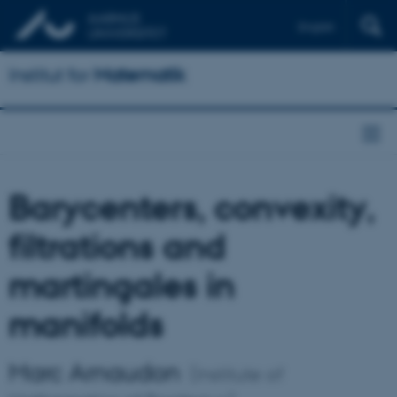
English
Institut for
Matematik
Barycenters, convexity,
filtrations and
martingales in
manifolds
Marc Arnaudon
(Institute of