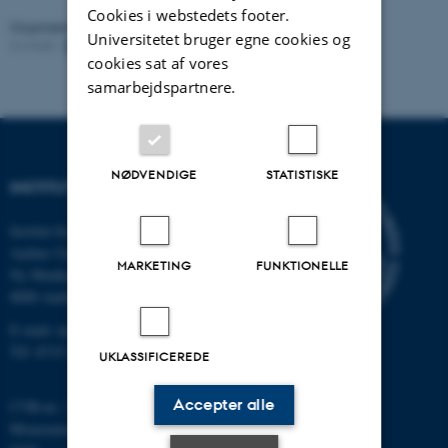
Cookies i webstedets footer.
Organiseret af:
Stochastic Analysis in Aarhus
Universitetet bruger egne cookies og
Kontakt:
Fabrice Baudoin
Revideret:
02.03.2026
cookies sat af vores
samarbejdspartnere.
NØDVENDIGE
STATISTISKE
INSTITUT FOR MATEMATIK
Institut for Matematik
Aarhus Universitet
MARKETING
FUNKTIONELLE
Ny Munkegade 118
8000 Aarhus C
E-mail: math@au.dk
Tlf: 8715 5100
UKLASSIFICEREDE
Accepter alle
CVR-nr.: 31119103
Momsnummer/VAT: DK 3111