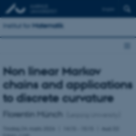
English
Institut for
Matematik
Non linear Markov
chains and applications
to discrete curvature
Florentin Münch
(Leipzig University)
Tirsdag 24. marts 2026
14:15 – 15:15
Aud. D2
(
1531
-119)