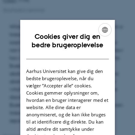
Stochastics seminar
While the Ollivier curvature of a graph is based on a
linear optimization problem, it turns out to be
Cookies giver dig en
surprisingly fruitful to investigate the curvature via
ENGLISH
bedre brugeroplevelse
non-linear evolution equations. Specifically, we show
DANISH
how a discrete Ricci flow version and the search for
Busemann-type functions can be unified in an
Aarhus Universitet kan give dig den
abstract setting of non-linear Markov chains. In this
bedste brugeroplevelse, når du
abstract setting, we show long term convergence
vælger ”Accepter alle” cookies.
which we then apply to prove convergence of the
Cookies gemmer oplysninger om,
discrete Ricci flow, as well as the existence of a
hvordan en bruger interagerer med et
Busemann type function as the limit of a certain non-
website. Alle dine data er
linear Markov chain which we call Laplacian
anonymiseret, og de kan ikke bruges
separation flow.
til at identificere dig direkte. Du kan
altid ændre dit samtykke under