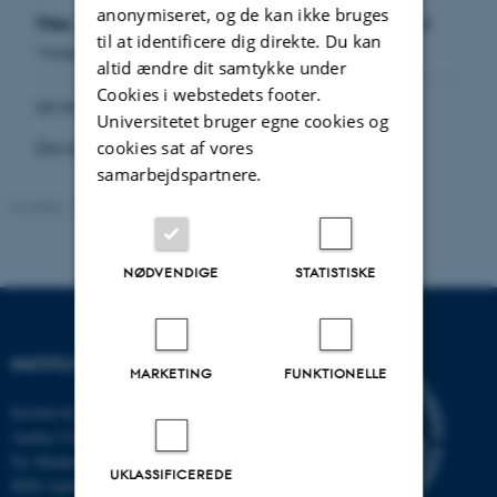
anonymiseret, og de kan ikke bruges
Title:
Decomposing the real numbers into a sum of
til at identificere dig direkte. Du kan
“missing digits“ sets
altid ændre dit samtykke under
Cookies i webstedets footer.
All the best
Universitetet bruger egne cookies og
cookies sat af vores
David and Maiken
samarbejdspartnere.
Kontakt:
Maiken Gravgaard
Revideret:
13.05.2026
NØDVENDIGE
STATISTISKE
INSTITUT FOR MATEMATIK
MARKETING
FUNKTIONELLE
Institut for Matematik
Aarhus Universitet
Ny Munkegade 118
UKLASSIFICEREDE
8000 Aarhus C