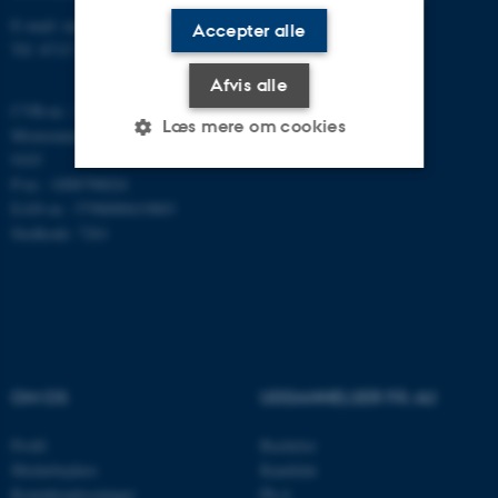
E-mail: math@au.dk
Accepter alle
Tlf: 8715 5100
Afvis alle
CVR-nr.: 31119103
Læs mere om cookies
Momsnummer/VAT: DK 3111
9103
P-nr.: 1008798024
EAN-nr.: 5798000419803
Nødvendige
Statistiske
Marketing
Stedkode: 7261
Funktionelle
Uklassificerede
Nødvendige cookies hjælper
med at gøre hjemmesiden
OM OS
UDDANNELSER PÅ AU
brugbar ved at aktivere nogle
grundlæggende funktioner
Profil
Bachelor
som navigation mm.
Medarbejdere
Kandidat
Hjemmesiden kan ikke
Kontaktoplysninger
Ph.d.