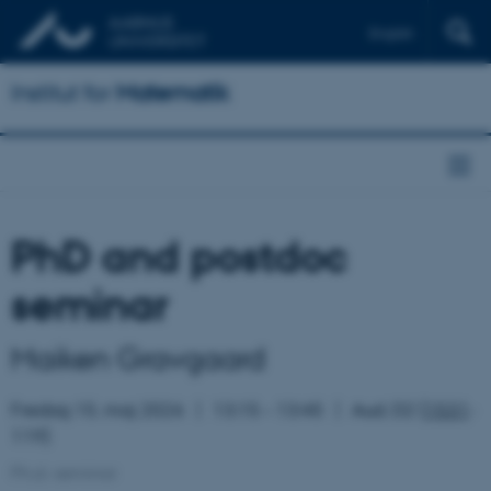
English
Institut for
Matematik
PhD and postdoc
seminar
Maiken Gravgaard
Fredag 15. maj 2026
13:15 – 13:45
Aud. D2 (
1531
-
119)
Ph.d.-seminar