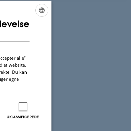
levelse
ENGLISH
DANISH
ccepter alle”
 et website.
irekte. Du kan
uger egne
UKLASSIFICEREDE