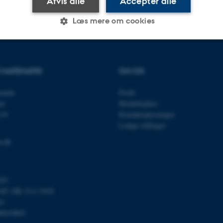
Afvis alle
Accepter alle
Læs mere om cookies
Statistiske
Marketing
Funktionelle
R MATEMATIK
OM OS
ematik
Profil
es hjælper med at gøre hjemmesiden brugbar ved at aktiv
et
Medarbejdere
nktioner som navigation mm. Hjemmesiden kan ikke funge
118
Kontaktoplysninger
Ledige stillinger
u.dk
Udbyder / Domæne
Udløb
Beskrivelse
103
30
Denne cookie sættes af
TYPO3 Association
minutter
TYPO3, og bruges til at 
.au.dk
T: DK 3111 9103
session, når en backend-
24
TYPO3 eller Frontend.
00419803
30
Dette cookienavn er fo
Typo3 Association