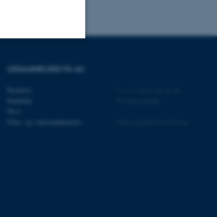
Uklassificerede
UDDANNELSER PÅ AU
Bachelor
©
—
Cookies på au.dk
ere nogle
Kandidat
Privatlivspolitik
rer uden disse
Ph.d.
Efter- og videreuddannelse
Tilgængelighedserklæring
 vores CMS-udbyder,
identificere en backend-
bruger er logget ind i
rbundet med Typo3-