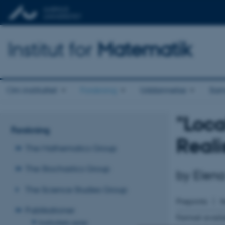
Institut for
Matematik
Om instituttet
Forskning
Uddannelse
Sam
"Loca
Forskning
Reali
The Mathematics Group
The Stochastics Group
by Elena
The Science Studies Group
Preprints
Publikationer
Format avail
Instituttets serier