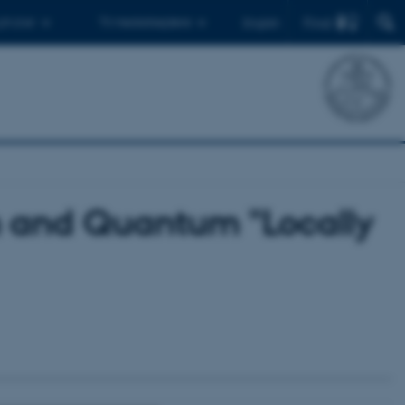
Find
 ph.d.er
Til medarbejdere
English
em and Quantum "Locally