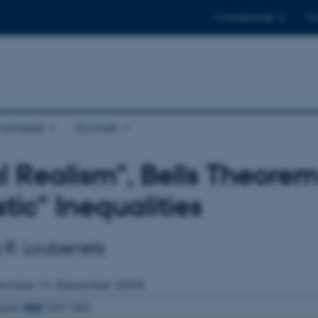
Til studerende
Til
arbejde
Kontakt
l Realism", Bells Theor
stic" Inequalities
 R. Loubenets
Number
14
(December 2003)
able:
PDF
(201 KB)