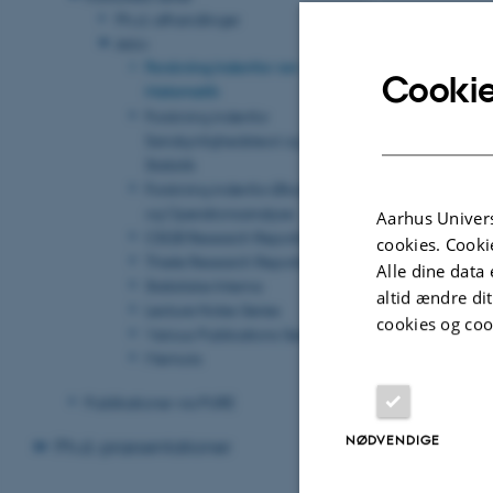
Ph.d.-afhandlinger
Revideret 08.03
Arkiv
Forskning indenfor ren
Cookie
Matematik
Forskning indenfor
Sandsynlighedsteori og
Statistik
Forskning indenfor Økonomi
og Operationsanalyse
Aarhus Univers
CSGB Research Reports
cookies. Cooki
Thiele Research Reports
Alle dine data 
Statistiske Interna
altid ændre di
Lecture Notes Series
cookies og coo
Various Publications Series
Memoirs
Publikationer via PURE
NØDVENDIGE
Ph.d.-præsentationer