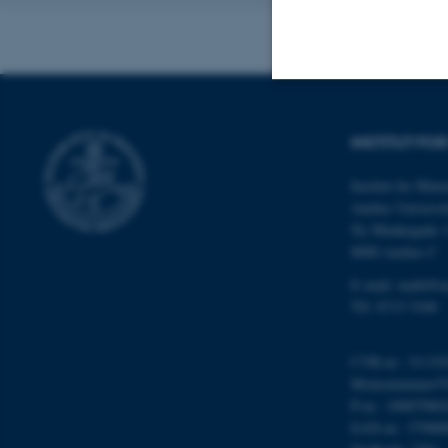
Nødvendige
INSTITUT FO
Institut for Mat
Nødvendige cooki
Aarhus Universit
grundlæggende fu
Ny Munkegade 
cookies.
8000 Aarhus C
E-mail: math@a
Tlf: 8715 5100
Navn
CVR-nr.: 31119
be_typo_user
Momsnummer/VA
P-nr.: 10087980
EAN-nr.: 57980
fe_typo_user