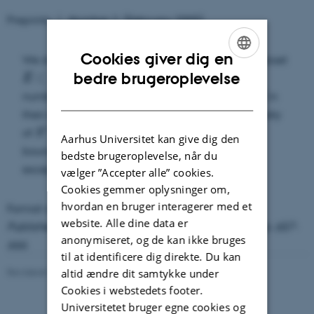
Preprints
Number
2
(February 2005)
Cookies giver dig en
We show that for a given base
and a proper subset
b
b
ENGLISH
bedre brugeroplevelse
⊂
{
0
,
…
,
−
1
}
<
−
1
, #
, the set of
E
⊂
{
0
,
…
,
b
−
1
}
E
<
b
−
1
E
b
E
b
∈
[
0
,
1
]
numbers
which have no digits from
in
x
∈
[
0
,
1
]
E
DANISH
x
E
their expansion to base
consists almost exclusively
b
b
∗
≤
2
of
-numbers of type
. We also give upper
S
∗
≤
2
S
Aarhus Universitet kan give dig den
bounds on the Hausdorff dimension of some
bedste brugeroplevelse, når du
exceptional sets.
vælger ”Accepter alle” cookies.
Cookies gemmer oplysninger om,
hvordan en bruger interagerer med et
Format available:
PDF
(400 KB)
website. Alle dine data er
Published in Proc. Edinb. Math. Soc. 49(3) (2006), pp. 657-
anonymiseret, og de kan ikke bruges
666.
til at identificere dig direkte. Du kan
Revideret 08.03.2023
-
Lars Madsen
altid ændre dit samtykke under
Cookies i webstedets footer.
Universitetet bruger egne cookies og