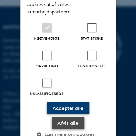
cookies sat af vores
samarbejdspartnere.
INSTITUT FOR MATEMATIK
NØDVENDIGE
STATISTISKE
Institut for Matematik
Aarhus Universitet
Ny Munkegade 118
8000 Aarhus C
MARKETING
FUNKTIONELLE
E-mail: math@au.dk
Tlf: 8715 5100
CVR-nr.: 31119103
UKLASSIFICEREDE
Momsnummer/VAT: DK 3111
9103
Accepter alle
P-nr.: 1008798024
EAN-nr.: 5798000419803
Afvis alle
Stedkode: 7261
Læs mere om cookies