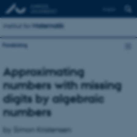
English
Institut for
Matematik
Forskning
Approximating
numbers with missing
digits by algebraic
numbers
by Simon Kristensen