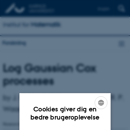
English
Institut for
Matematik
Forskning
Log Gaussian Cox
processes
by J. Møller, A. R. Syversveen and R. P.
Waagepetersen
Cookies giver dig en
ENGLISH
bedre brugeroplevelse
Research Reports
Number
357
( 1996)
DANISH