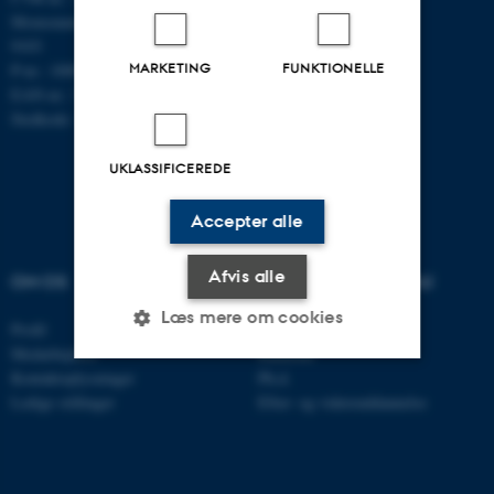
Momsnummer/VAT: DK 3111
9103
MARKETING
FUNKTIONELLE
P-nr.: 1008798024
EAN-nr.: 5798000419803
Stedkode: 7261
UKLASSIFICEREDE
Accepter alle
Afvis alle
OM OS
UDDANNELSER PÅ AU
Læs mere om cookies
Profil
Bachelor
Medarbejdere
Kandidat
Kontaktoplysninger
Ph.d.
Nødvendige
Statistiske
Marketing
Ledige stillinger
Efter- og videreuddannelse
Funktionelle
Uklassificerede