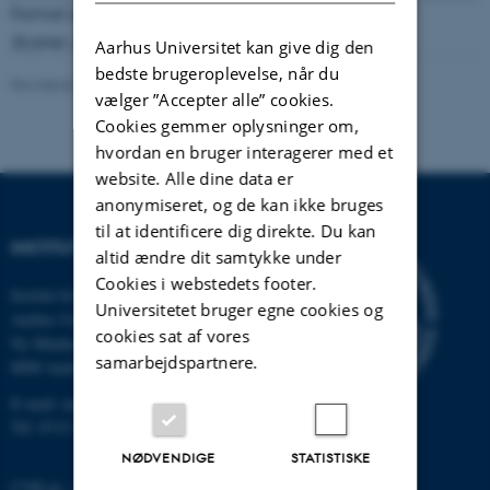
Format available:
Not available online
Scand. J. Statist
,
25
(1998), 451-482.
Aarhus Universitet kan give dig den
bedste brugeroplevelse, når du
Revideret 08.03.2023
-
Lars Madsen
vælger ”Accepter alle” cookies.
Cookies gemmer oplysninger om,
hvordan en bruger interagerer med et
website. Alle dine data er
anonymiseret, og de kan ikke bruges
til at identificere dig direkte. Du kan
INSTITUT FOR MATEMATIK
altid ændre dit samtykke under
Cookies i webstedets footer.
Institut for Matematik
Universitetet bruger egne cookies og
Aarhus Universitet
cookies sat af vores
Ny Munkegade 118
samarbejdspartnere.
8000 Aarhus C
E-mail: math@au.dk
Tlf: 8715 5100
NØDVENDIGE
STATISTISKE
CVR-nr.: 31119103