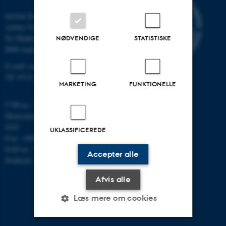
Institut for Matematik
Aarhus Universitet
Ny Munkegade 118
NØDVENDIGE
STATISTISKE
8000 Aarhus C
E-mail: math@au.dk
Tlf: 8715 5100
MARKETING
FUNKTIONELLE
CVR-nr.: 31119103
Momsnummer/VAT: DK 3111
9103
UKLASSIFICEREDE
P-nr.: 1008798024
EAN-nr.: 5798000419803
Accepter alle
Stedkode: 7261
Afvis alle
Læs mere om cookies