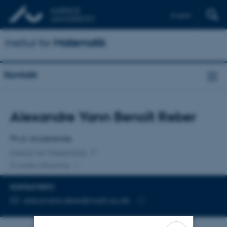
English
Institut for
Matematik
Kontakt
Titel
Alexandre Yann Benoît Reber
Primær tilknytning
Ph.d.-studerende
Institut for Matematik
En anden tilknytning
KONTAKTINFO
MAILADRESSE
alexandre.reber@math.au.dk
Kopier
mailadresse