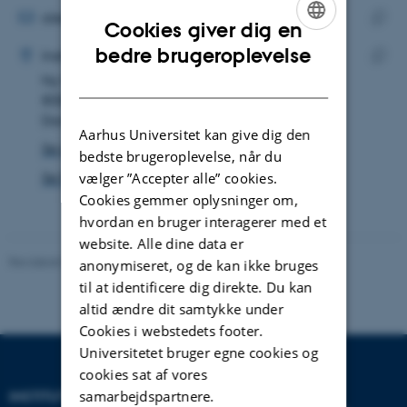
MAILADRESSE
alexandre.reber@math.au.dk
Cookies giver dig en
ADRESSE
Kopie
ENGLISH
bedre brugeroplevelse
Alexandre Yann Benoît Reber
Institut for Matematik
maila
DANISH
Ny Munkegade 118
Kopie
8000 Aarhus C
adres
Danmark
Aarhus Universitet kan give dig den
Se på kort
bedste brugeroplevelse, når du
vælger ”Accepter alle” cookies.
Se Pure-profil
Cookies gemmer oplysninger om,
hvordan en bruger interagerer med et
website. Alle dine data er
Revideret 08.12.2023
-
Randi Mosegaard
anonymiseret, og de kan ikke bruges
til at identificere dig direkte. Du kan
altid ændre dit samtykke under
Cookies i webstedets footer.
Universitetet bruger egne cookies og
cookies sat af vores
samarbejdspartnere.
INSTITUT FOR MATEMATIK