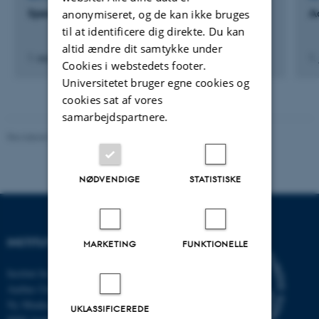
Specialevejleder
Ad
anonymiseret, og de kan ikke bruges
til at identificere dig direkte. Du kan
altid ændre dit samtykke under
1. sep. 2015
-
1. okt. 2015
1.
Cookies i webstedets footer.
Universitetet bruger egne cookies og
cookies sat af vores
samarbejdspartnere.
Revideret 08.12.2023
-
Randi Mosegaard
NØDVENDIGE
STATISTISKE
INSTITUT FOR MATEMATIK
MARKETING
FUNKTIONELLE
Institut for Matematik
Aarhus Universitet
Ny Munkegade 118
UKLASSIFICEREDE