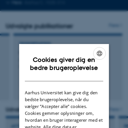
Kopier
Mere
Aarhus C, 1535-314
mailadresse
Udvalgte publikationer
Flere
TIDSSKRIFTARTIKEL
On the risk of credibility premium rules
Cookies giver dig en
Asmussen, S. +2.
ENGLISH
bedre brugeroplevelse
Scandinavian Actuarial Journal
DANISH
Fagfællebedømt
Aarhus Universitet kan give dig den
Digital
bedste brugeroplevelse, når du
version
vælger ”Accepter alle” cookies.
vedhæftet
Udvalgte aktiviteter
Flere
Cookies gemmer oplysninger om,
hvordan en bruger interagerer med et
website. Alle dine data er
AKTIVITET
R