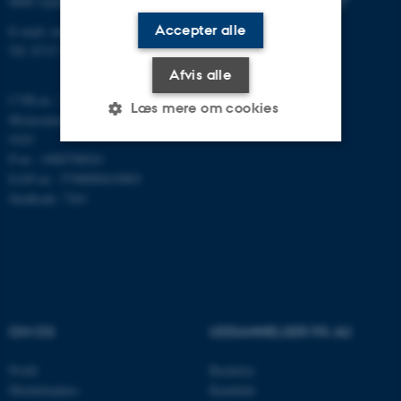
8000 Aarhus C
Accepter alle
E-mail: math@au.dk
Tlf: 8715 5100
Afvis alle
CVR-nr.: 31119103
Læs mere om cookies
Momsnummer/VAT: DK 3111
9103
P-nr.: 1008798024
Nødvendige
Statistiske
Marketing
EAN-nr.: 5798000419803
Stedkode: 7261
Funktionelle
Uklassificerede
Nødvendige cookies hjælper
med at gøre hjemmesiden
brugbar ved at aktivere nogle
OM OS
UDDANNELSER PÅ AU
grundlæggende funktioner
som navigation mm.
Profil
Bachelor
Medarbejdere
Kandidat
Hjemmesiden kan ikke