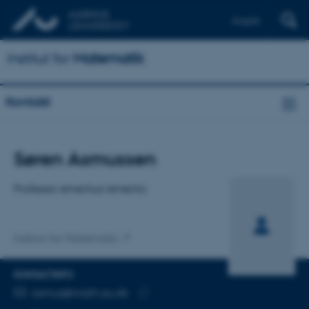
English
Institut for
Matematik
Kontakt
Titel
Søren Asmussen
Primær tilknytning
Professor emeritus/emerita
Institut for Matematik
KONTAKTINFO
MAILADRESSE
asmus@math.au.dk