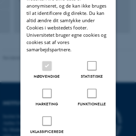
anonymiseret, og de kan ikke bruges
til at identificere dig direkte. Du kan
altid ændre dit samtykke under
Cookies i webstedets footer.
Universitetet bruger egne cookies og
cookies sat af vores
samarbejdspartnere.
Revideret 08.12.2023
-
Randi Mosegaard
NØDVENDIGE
STATISTISKE
INSTITUT FOR MATEMATIK
MARKETING
FUNKTIONELLE
Institut for Matematik
Aarhus Universitet
Ny Munkegade 118
UKLASSIFICEREDE