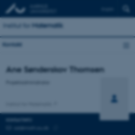
English
Institut for
Matematik
Kontakt
Titel
Ane Sønderskov Thomsen
Primær tilknytning
Projektadministrator
Institut for Matematik
KONTAKTINFO
MAILADRESSE
ast@math.au.dk