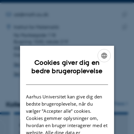
Kopier
mailadresse
MAILADRESSE
ast@math.au.dk
ADRESSE
Kopie
Ane Sønderskov Thomsen
Institut for Matematik
maila
Ny Munkegade 118
Kopie
Bygning 1530, lokale 219
adres
8000 Aarhus C
Danmark
Cookies giver dig en
Se på kort
ENGLISH
bedre brugeroplevelse
Se Pure-profil
DANISH
Aarhus Universitet kan give dig den
Kollegaer
bedste brugeroplevelse, når du
Flere
vælger ”Accepter alle” cookies.
Cookies gemmer oplysninger om,
Nils Byrial Andersen
hvordan en bruger interagerer med et
website. Alle dine data er
Ekstern underviser DVIP