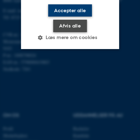
8000 Aarhus C
Accepter alle
E-mail: math@au.dk
Tlf: 8715 5100
Afvis alle
CVR-nr.: 31119103
Læs mere om cookies
Momsnummer/VAT: DK 3111
9103
P-nr.: 1008798024
Nødvendige
Statistiske
Marketing
EAN-nr.: 5798000419803
Stedkode: 7261
Funktionelle
Uklassificerede
Nødvendige cookies hjælper
med at gøre hjemmesiden
brugbar ved at aktivere nogle
OM OS
UDDANNELSER PÅ AU
grundlæggende funktioner
Profil
Bachelor
som navigation mm.
Medarbejdere
Kandidat
Hjemmesiden kan ikke