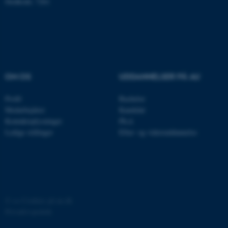
Stedkode: 7261
med at gøre hjemmesiden
brugbar ved at aktivere nogle
grundlæggende funktioner
som navigation mm.
Hjemmesiden kan ikke
fungerer uden disse cookies.
OM OS
UDDANNELSER PÅ AU
Profil
Bachelor
Navn
Udbyder / Domæne
Medarbejdere
Kandidat
Kontaktoplysninger
Ph.d.
be_typo_user
TYPO3 Association
.au.dk
Ledige stillinger
Efter- og videreuddannelse
fe_typo_user
Typo3 Association
.au.dk
©
—
Cookies på au.dk
Privatlivspolitik