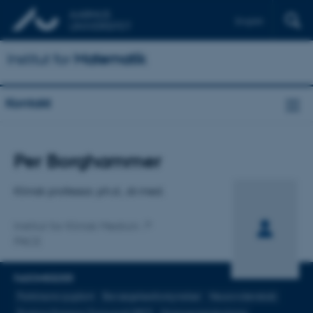
English
Institut for
Matematik
Kontakt
Titel
Per Borghammer
Primær tilknytning
Klinisk professor, ph.d., dr.med.
Institut for Klinisk Medicin
PACE
FAGOMRÅDER
Parkinsons sygdom
Bevægelsesforstyrrelser
Neurovidenskab