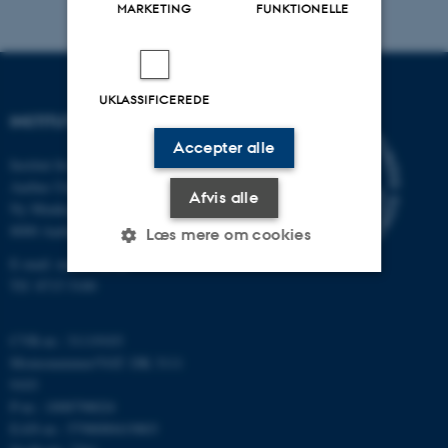
MARKETING
FUNKTIONELLE
UKLASSIFICEREDE
INSTITUT FOR MATEMATIK
Accepter alle
Institut for Matematik
Aarhus Universitet
Afvis alle
Ny Munkegade 118
8000 Aarhus C
Læs mere om cookies
E-mail: math@au.dk
Tlf: 8715 5100
Nødvendige
Statistiske
Marketing
CVR-nr.: 31119103
Funktionelle
Uklassificerede
Momsnummer/VAT: DK 3111
9103
P-nr.: 1008798024
EAN-nr.: 5798000419803
Nødvendige cookies hjælper