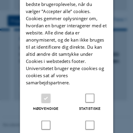
Fagfællebedømt
bedste brugeroplevelse, når du
Digital
vælger ”Accepter alle” cookies.
version
vedhæftet
Cookies gemmer oplysninger om,
Flere
Projekter
Aktivitet
hvordan en bruger interagerer med et
website. Alle dine data er
anonymiseret, og de kan ikke bruges
FORSKNINGSPROJEKT
til at identificere dig direkte. Du kan
IN-VIVO IMAGING OF NOREPINEPHRINE IN
altid ændre dit samtykke under
PARKINSON ́S DISEASE AND L-DOPA INDUCED
Cookies i webstedets footer.
DYSKINESIA 1.200.000 DKK - Lundbeck fonden
Universitetet bruger egne cookies og
1. januar 2012
cookies sat af vores
samarbejdspartnere.
NØDVENDIGE
STATISTISKE
Revideret 08.12.2023
-
Randi Mosegaard