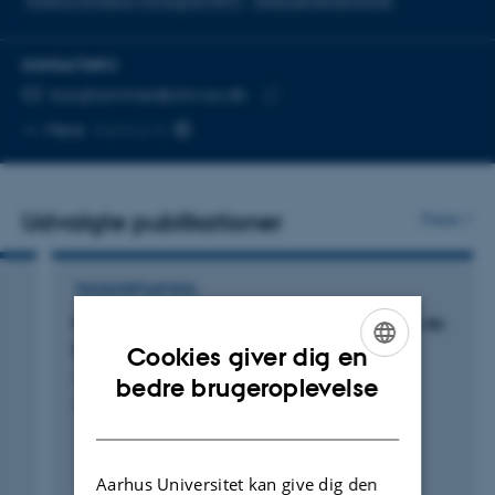
Positron Emission Tomografi (PET)
Glukosemetabolisme
KONTAKTINFO
MAILADRESSE
borghammer@clin.au.dk
Kopier
Mere
Aarhus N
mailadresse
Udvalgte publikationer
Flere
TIDSSKRIFTARTIKEL
Patients with symmetric Parkinson's disease do
poorly with subthalamic stimulation
Cookies giver dig en
Jost, S. +22.
ENGLISH
bedre brugeroplevelse
Journal of neurology, neurosurgery, and psychiatry
DANISH
Aarhus Universitet kan give dig den