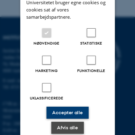
Universitetet bruger egne cookies og
cookies sat af vores
samarbejdspartnere.
INSTITUT FOR MATEMATIK
NØDVENDIGE
STATISTISKE
Institut for Matematik
Aarhus Universitet
Ny Munkegade 118
8000 Aarhus C
MARKETING
FUNKTIONELLE
E-mail: math@au.dk
Tlf: 8715 5100
UKLASSIFICEREDE
CVR-nr.: 31119103
Momsnummer/VAT: DK 3111
Accepter alle
9103
P-nr.: 1008798024
Afvis alle
EAN-nr.: 5798000419803