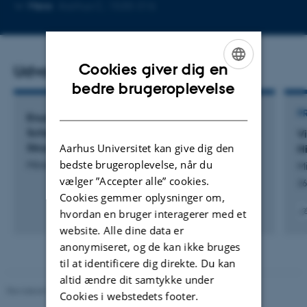
Kopier
Kopier
Mere
Aarhus C, 1530-316
telefonnummer
mailadre
Cookies giver dig en
Udvalgte publikationer
ENGLISH
bedre brugeroplevelse
DANISH
P
Enumerative Geometry on the Nested Hilbert
Scheme of Points via Moduli of Weak Algebraic
Vi
Aarhus Universitet kan give dig den
Structures
H
bedste brugeroplevelse, når du
Minddal, F.
M
vælger ”Accepter alle” cookies.
26
Cookies gemmer oplysninger om,
hvordan en bruger interagerer med et
Digita
website. Alle dine data er
versi
anonymiseret, og de kan ikke bruges
vedh
til at identificere dig direkte. Du kan
altid ændre dit samtykke under
Revideret 08.12.2023
-
Randi Mosegaard
Cookies i webstedets footer.